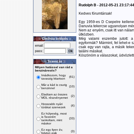
Rudolph B - 2012-05-21 23:17:4
Kedves fórumtársak!
Egy 1959-es D Csepelre kellene 
Danuvia tekercse ugyanolyan méret
Nem az enyém, csak itt van nálam,
útközben.
Még valami eszembe jutott: a 
:: Címlista belépés ::
egyformák? Mármint, fel lehet-e s
email:
csak egy van rajta, a másik teker
pass:
találni másikat.
Köszönöm a válaszokat, üdvözlett
:: Szavazás ::
Milyen hatással van rád a
benzináresés?
Imádkozom, hogy
(61)
tavaszig kitartson
Már a kád is csurig
(10)
benzinnel
Eladtam az összes
(2)
MOL részvényemet
Hosszabb nyári
(4)
túrákat szervezek
Ez hülyeség, most
is 5ezerért
(33)
tankoltam, mint
máskor
Ez egy ilyen év,
(3)
folyton esik