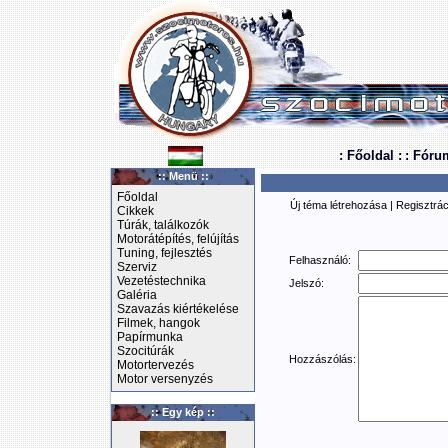
: Főoldal :
: Fóru
:: Menü ::
Főoldal
Új téma létrehozása
|
Regisztrác
Cikkek
Túrák, találkozók
Motorátépítés, felújítás
Tuning, fejlesztés
Felhasználó:
Szerviz
Vezetéstechnika
Jelszó:
Galéria
Szavazás kiértékelése
Filmek, hangok
Papírmunka
Szocitúrák
Hozzászólás:
Motortervezés
Motor versenyzés
:: Egy kép ::