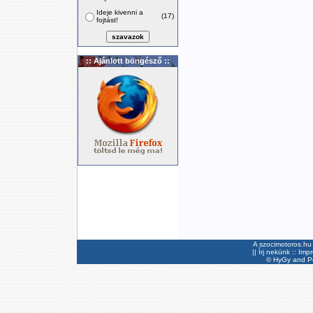
Ideje kivenni a
(17)
fojtást!
:: Ajánlott böngésző ::
A szocimotoros.hu 
||
Írj nekünk
::
Imp
©
HyGy
and Pee