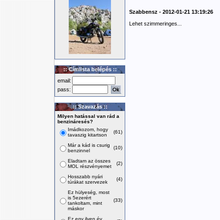
Szabbensz - 2012-01-21 13:19:26
Lehet szimmeringes...
:: Címlista belépés ::
email:
pass:
:: Szavazás ::
Milyen hatással van rád a
benzináresés?
Imádkozom, hogy
(61)
tavaszig kitartson
Már a kád is csurig
(10)
benzinnel
Eladtam az összes
(2)
MOL részvényemet
Hosszabb nyári
(4)
túrákat szervezek
Ez hülyeség, most
is 5ezerért
(33)
tankoltam, mint
máskor
Ez egy ilyen év,