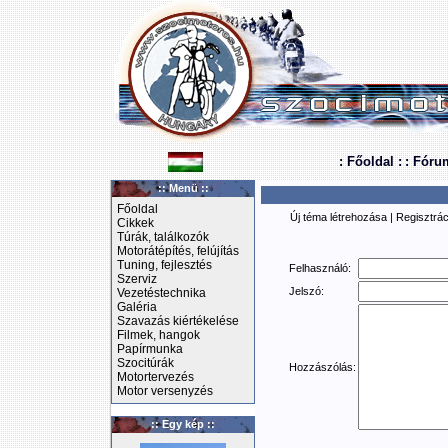
: Főoldal :
: Fóru
:: Menü ::
Főoldal
Új téma létrehozása
|
Regisztrác
Cikkek
Túrák, találkozók
Motorátépítés, felújítás
Tuning, fejlesztés
Felhasználó:
Szerviz
Jelszó:
Vezetéstechnika
Galéria
Szavazás kiértékelése
Filmek, hangok
Papírmunka
Szocitúrák
Hozzászólás:
Motortervezés
Motor versenyzés
:: Egy kép ::