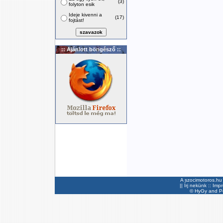
(3)
folyton esik
Ideje kivenni a
(17)
fojtást!
:: Ajánlott böngésző ::
A szocimotoros.hu 
||
Írj nekünk
::
Imp
©
HyGy
and Pee