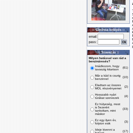
:: Címlista belépés ::
email:
pass:
:: Szavazás ::
Milyen hatással van rád a
benzináresés?
Imádkozom, hogy
(61)
tavaszig kitartson
Már a kád is csurig
(10)
benzinnel
Eladtam az összes
(2)
MOL részvényemet
Hosszabb nyári
(4)
túrákat szervezek
Ez hülyeség, most
is 5ezerért
(33)
tankoltam, mint
máskor
Ez egy ilyen év,
(3)
folyton esik
Ideje kivenni a
(17)
fojtást!