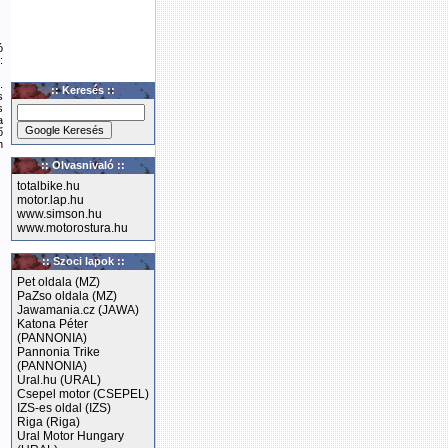
ó
:
.
:: Keresés ::
s
s
a
ő
n
:: Olvasnivaló ::
totalbike.hu
motor.lap.hu
www.simson.hu
www.motorostura.hu
:: Szoci lapok ::
Pet oldala (MZ)
PaZso oldala (MZ)
Jawamania.cz (JAWA)
Katona Péter
(PANNONIA)
Pannonia Trike
(PANNONIA)
Ural.hu (URAL)
Csepel motor (CSEPEL)
IZS-es oldal (IZS)
Riga (Riga)
Ural Motor Hungary