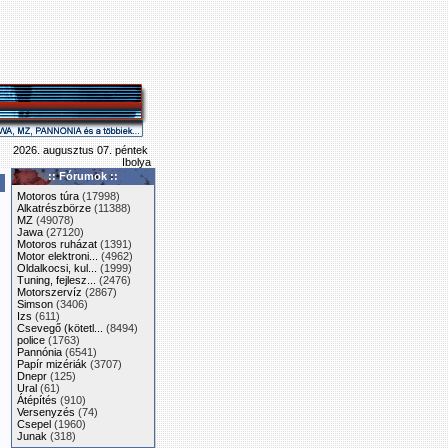
2026. augusztus 07. péntek
Ibolya
:: Fórumok ::
Motoros túra
(17998)
Alkatrészbörze
(11388)
MZ
(49078)
Jawa
(27120)
Motoros ruházat
(1391)
Motor elektroni...
(4962)
Oldalkocsi, kul...
(1999)
Tuning, fejlesz...
(2476)
Motorszervíz
(2867)
Simson
(3406)
Izs
(611)
Csevegő (kötetl...
(8494)
police
(1763)
Pannónia
(6541)
Papír mizériák
(3707)
Dnepr
(125)
Ural
(61)
Átépítés
(910)
Versenyzés
(74)
Csepel
(1960)
Junak
(318)