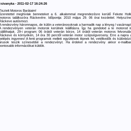
zsivanyka - 2011-02-17 16:24:26
Tisztelt Motoros Barátaim!
Szeretettel meghívlak benneteket a 6. alkalommal megrendezésre kerülő Fekete Holl
motoros találkozóra Ráckevére. Időpontja: 2010 május 29. 06 órai kezdettel. Helyszíne
Ráckeve autósmozi.
A rendezvény háromnapos, de külön a veteránosoknak a harmadik nap a lényeg / vasárnap/
A rendezvényen veterán motorok kerülnek kiállításra. Így ha gondolod a te motorod i
kiállíthatjuk. 29-i program: 06 órától veterán börze, 14 órától veterán motoros felvonulá
Ráckeve és környékén, 14 óra 30 perctől veterán motor szépségverseny. Erre a napra 
belépés ingyenes! A fenti programok mellett együttesek lépnek fel, vetélkedők és különböz
árusok teszik színesebbé a rendezvényt. Ha érdekel a rendezvény akkor e-mailba
pontosabb információkat küldök.