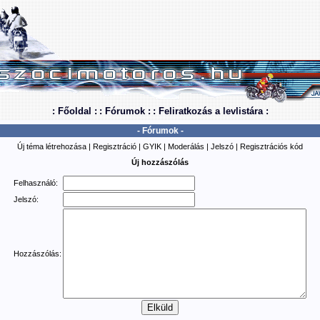
: Főoldal :
: Fórumok :
: Feliratkozás a levlistára :
- Fórumok -
Új téma létrehozása
|
Regisztráció
|
GYIK
|
Moderálás
|
Jelszó
|
Regisztrációs kód
Új hozzászólás
Felhasználó:
Jelszó:
Hozzászólás: