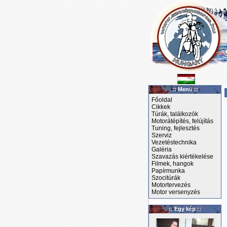
:: Menü ::
Főoldal
Cikkek
Túrák, találkozók
Motorátépítés, felújítás
Tuning, fejlesztés
Szerviz
Vezetéstechnika
Galéria
Szavazás kiértékelése
Filmek, hangok
Papírmunka
Szocitúrák
Motortervezés
Motor versenyzés
:: Egy kép ::