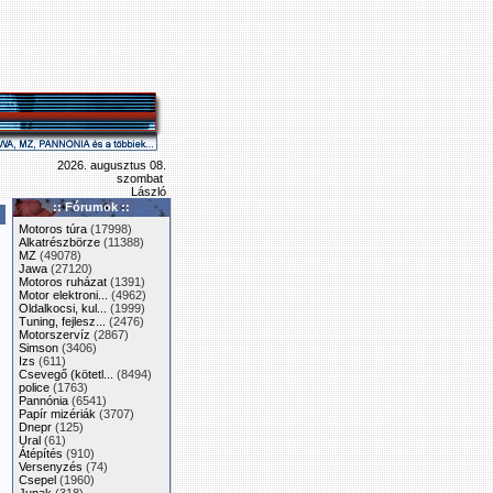
2026. augusztus 08.
szombat
László
:: Fórumok ::
Motoros túra
(17998)
Alkatrészbörze
(11388)
MZ
(49078)
Jawa
(27120)
Motoros ruházat
(1391)
Motor elektroni...
(4962)
Oldalkocsi, kul...
(1999)
Tuning, fejlesz...
(2476)
Motorszervíz
(2867)
Simson
(3406)
Izs
(611)
Csevegő (kötetl...
(8494)
police
(1763)
Pannónia
(6541)
Papír mizériák
(3707)
Dnepr
(125)
Ural
(61)
Átépítés
(910)
Versenyzés
(74)
Csepel
(1960)