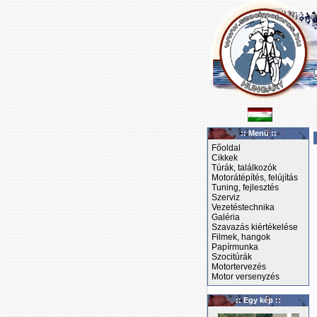
:: Menü ::
Főoldal
Cikkek
Túrák, találkozók
Motorátépítés, felújítás
Tuning, fejlesztés
Szerviz
Vezetéstechnika
Galéria
Szavazás kiértékelése
Filmek, hangok
Papírmunka
Szocitúrák
Motortervezés
Motor versenyzés
:: Egy kép ::