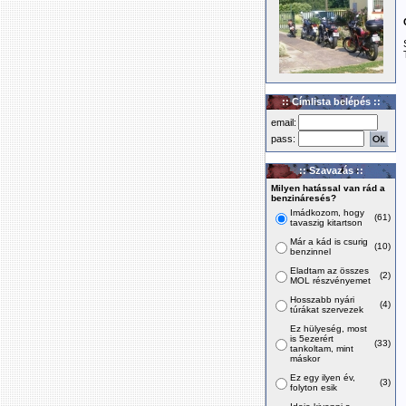
:: Címlista belépés ::
email:
pass:
:: Szavazás ::
Milyen hatással van rád a
benzináresés?
Imádkozom, hogy
(61)
tavaszig kitartson
Már a kád is csurig
(10)
benzinnel
Eladtam az összes
(2)
MOL részvényemet
Hosszabb nyári
(4)
túrákat szervezek
Ez hülyeség, most
is 5ezerért
(33)
tankoltam, mint
máskor
Ez egy ilyen év,
(3)
folyton esik