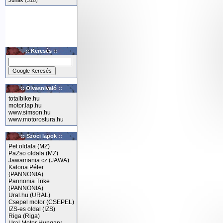
Junak
(318)
:: Keresés ::
:: Olvasnivaló ::
totalbike.hu
motor.lap.hu
www.simson.hu
www.motorostura.hu
:: Szoci lapok ::
Pet oldala (MZ)
PaZso oldala (MZ)
Jawamania.cz (JAWA)
Katona Péter
(PANNONIA)
Pannonia Trike
(PANNONIA)
Ural.hu (URAL)
Csepel motor (CSEPEL)
IZS-es oldal (IZS)
Riga (Riga)