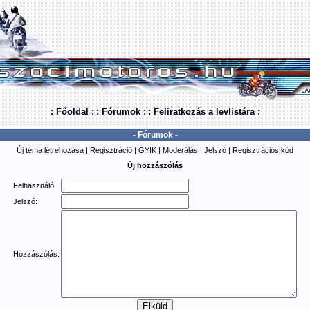
: Főoldal :
: Fórumok :
: Feliratkozás a levlistára :
- Fórumok -
Új téma létrehozása
|
Regisztráció
|
GYIK
|
Moderálás
|
Jelszó
|
Regisztrációs kód
Új hozzászólás
Felhasználó:
Jelszó:
Hozzászólás: