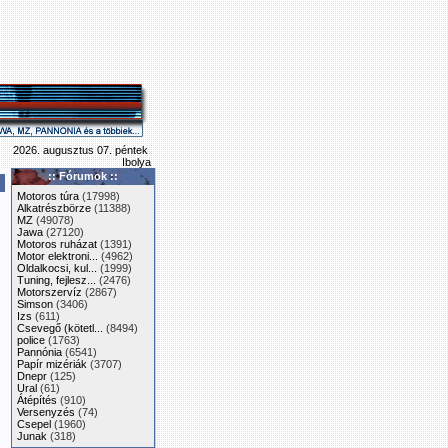
2026. augusztus 07. péntek
Ibolya
:: Fórumok ::
Motoros túra
(17998)
Alkatrészbörze
(11388)
MZ
(49078)
Jawa
(27120)
Motoros ruházat
(1391)
Motor elektroni...
(4962)
Oldalkocsi, kul...
(1999)
Tuning, fejlesz...
(2476)
Motorszervíz
(2867)
Simson
(3406)
Izs
(611)
Csevegő (kötetl...
(8494)
police
(1763)
Pannónia
(6541)
Papír mizériák
(3707)
Dnepr
(125)
Ural
(61)
Átépítés
(910)
Versenyzés
(74)
Csepel
(1960)
Junak
(318)