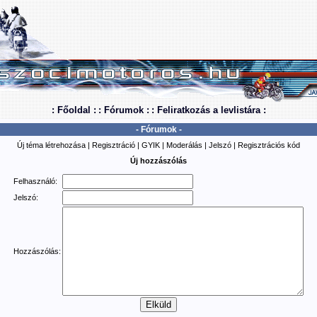
: Főoldal :
: Fórumok :
: Feliratkozás a levlistára :
- Fórumok -
Új téma létrehozása
|
Regisztráció
|
GYIK
|
Moderálás
|
Jelszó
|
Regisztrációs kód
Új hozzászólás
Felhasználó:
Jelszó:
Hozzászólás: