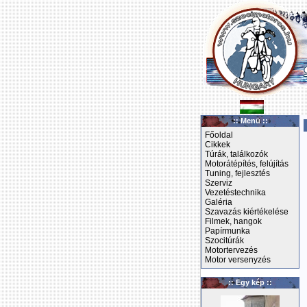
:: Menü ::
Főoldal
Cikkek
Túrák, találkozók
Motorátépítés, felújítás
Tuning, fejlesztés
Szerviz
Vezetéstechnika
Galéria
Szavazás kiértékelése
Filmek, hangok
Papírmunka
Szocitúrák
Motortervezés
Motor versenyzés
:: Egy kép ::