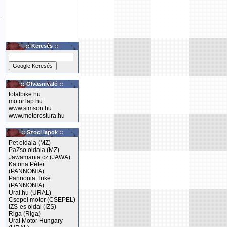
.
:: Keresés ::
:: Olvasnivaló ::
totalbike.hu
motor.lap.hu
www.simson.hu
www.motorostura.hu
:: Szoci lapok ::
Pet oldala (MZ)
PaZso oldala (MZ)
Jawamania.cz (JAWA)
Katona Péter
(PANNONIA)
Pannonia Trike
(PANNONIA)
Ural.hu (URAL)
Csepel motor (CSEPEL)
IZS-es oldal (IZS)
Riga (Riga)
Ural Motor Hungary