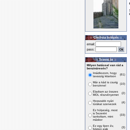
:: Címlista belépés ::
email:
pass:
:: Szavazás ::
Milyen hatással van rád a
benzináresés?
Imádkozom, hogy
(61)
tavaszig kitartson
Már a kád is csurig
(10)
benzinnel
Eladtam az összes
(2)
MOL részvényemet
Hosszabb nyári
(4)
túrákat szervezek
Ez hülyeség, most
is 5ezerért
(33)
tankoltam, mint
máskor
Ez egy ilyen év,
(3)
folyton esik