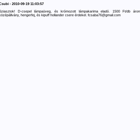
Csubi - 2010-09-19 11:03:57
Sziasztok! D-csepel lámpaüveg, és krómozott lámpakarima eladó. 1500 Ft/db áron
középállvány, hengerfej, és kipuff hollander csere érdekel. fcsaba76@gmail.com