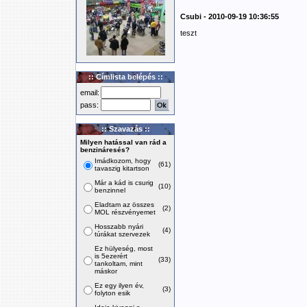
Csubi - 2010-09-19 10:36:55
teszt
:: Címlista belépés ::
email:
pass:
:: Szavazás ::
Milyen hatással van rád a
benzináresés?
Imádkozom, hogy
(61)
tavaszig kitartson
Már a kád is csurig
(10)
benzinnel
Eladtam az összes
(2)
MOL részvényemet
Hosszabb nyári
(4)
túrákat szervezek
Ez hülyeség, most
is 5ezerért
(33)
tankoltam, mint
máskor
Ez egy ilyen év,
(3)
folyton esik