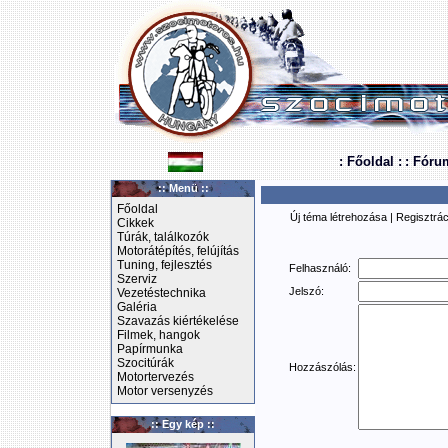
: Főoldal :
: Fóru
:: Menü ::
Főoldal
Új téma létrehozása
|
Regisztrác
Cikkek
Túrák, találkozók
Motorátépítés, felújítás
Tuning, fejlesztés
Felhasználó:
Szerviz
Jelszó:
Vezetéstechnika
Galéria
Szavazás kiértékelése
Filmek, hangok
Papírmunka
Szocitúrák
Hozzászólás:
Motortervezés
Motor versenyzés
:: Egy kép ::