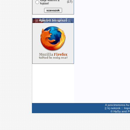
Ideje kivenni a
(17)
fojtást!
:: Ajánlott böngésző ::
A szocimotoros.hu 
||
Írj nekünk
::
Imp
©
HyGy
and Pee