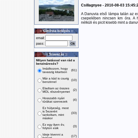
Csillagnyee - 2010-08-03 15:45:
A Danuvia első lámpa talán az e
csepelében nincsen km óra. A 
nélküli és picit kisebb mint a danu
:: Címlista belépés ::
email:
pass:
:: Szavazás ::
Milyen hatással van rád a
benzináresés?
Imádkozom, hogy
(61)
tavaszig kitartson
Már a kád is csurig
(10)
benzinnel
Eladtam az összes
(2)
MOL részvényemet
Hosszabb nyári
(4)
túrákat szervezek
Ez hülyeség, most
is 5ezerért
(33)
tankoltam, mint
máskor
Ez egy ilyen év,
(3)
folyton esik
Ideje kivenni a
(17)
fojtást!