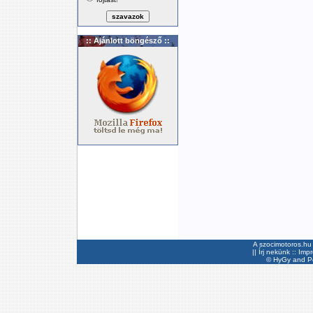
:: Ajánlott böngésző ::
A szocimotoros.hu 
||
Írj nekünk
::
Imp
©
HyGy
and Pee