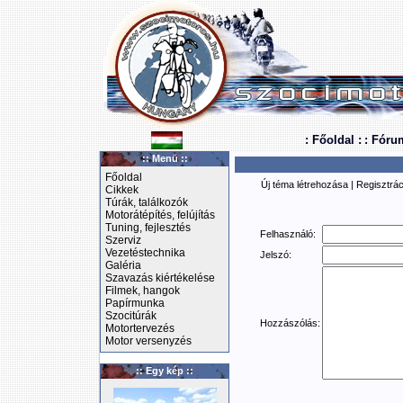
: Főoldal :
: Fóru
:: Menü ::
Főoldal
Új téma létrehozása
|
Regisztrác
Cikkek
Túrák, találkozók
Motorátépítés, felújítás
Tuning, fejlesztés
Felhasználó:
Szerviz
Vezetéstechnika
Jelszó:
Galéria
Szavazás kiértékelése
Filmek, hangok
Papírmunka
Szocitúrák
Hozzászólás:
Motortervezés
Motor versenyzés
:: Egy kép ::