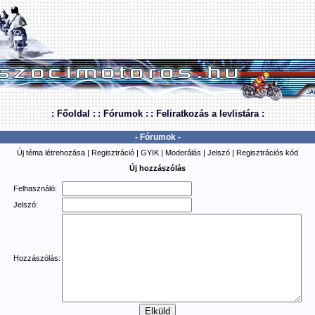
: Főoldal :
: Fórumok :
: Feliratkozás a levlistára :
- Fórumok -
Új téma létrehozása
|
Regisztráció
|
GYIK
|
Moderálás
|
Jelszó
|
Regisztrációs kód
Új hozzászólás
Felhasználó:
Jelszó:
Hozzászólás: