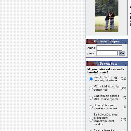
:: Címlista belépés ::
email:
pass:
:: Szavazás ::
Milyen hatással van rád a
benzináresés?
Imádkozom, hogy
(61)
tavaszig kitartson
Már a kád is csurig
(10)
benzinnel
Eladtam az összes
(2)
MOL részvényemet
Hosszabb nyári
(4)
túrákat szervezek
Ez hülyeség, most
is 5ezerért
(33)
tankoltam, mint
máskor
Ez egy ilyen év,