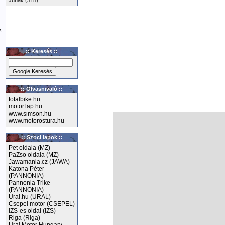
Junak
(318)
s
:: Keresés ::
:: Olvasnivaló ::
totalbike.hu
motor.lap.hu
www.simson.hu
www.motorostura.hu
:: Szoci lapok ::
Pet oldala (MZ)
PaZso oldala (MZ)
Jawamania.cz (JAWA)
Katona Péter
(PANNONIA)
Pannonia Trike
(PANNONIA)
Ural.hu (URAL)
Csepel motor (CSEPEL)
IZS-es oldal (IZS)
Riga (Riga)