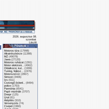
2026. augusztus 08.
szombat
László
:: Fórumok ::
Motoros túra
(17998)
Alkatrészbörze
(11388)
MZ
(49078)
Jawa
(27120)
Motoros ruházat
(1391)
Motor elektroni...
(4962)
Oldalkocsi, kul...
(1999)
Tuning, fejlesz...
(2476)
Motorszervíz
(2867)
Simson
(3406)
Izs
(611)
Csevegő (kötetl...
(8494)
police
(1763)
Pannónia
(6541)
Papír mizériák
(3707)
Dnepr
(125)
Ural
(61)
Átépítés
(910)
Versenyzés
(74)
Csepel
(1960)