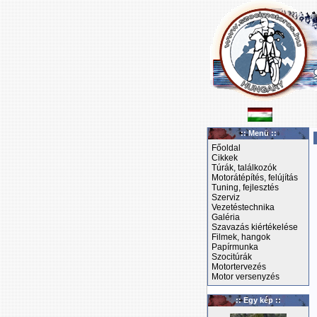
:: Menü ::
Főoldal
Cikkek
Túrák, találkozók
Motorátépítés, felújítás
Tuning, fejlesztés
Szerviz
Vezetéstechnika
Galéria
Szavazás kiértékelése
Filmek, hangok
Papírmunka
Szocitúrák
Motortervezés
Motor versenyzés
:: Egy kép ::