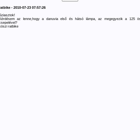
ratbike - 2010-07-23 07:57:26
Sziasztok!
Kérdésem az lenne,hogy a danuvia első és hátsó lámpa, az megegyezik a 125 ö
csepelével?
köszi ratbike