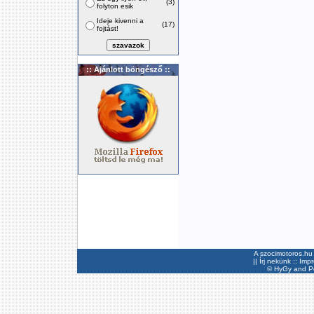
(3)
folyton esik
Ideje kivenni a
(17)
fojtást!
:: Ajánlott böngésző ::
A szocimotoros.hu 
||
Írj nekünk
::
Imp
©
HyGy
and Pee