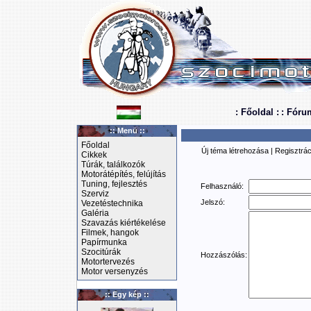
: Főoldal :
: Fóru
:: Menü ::
Főoldal
Új téma létrehozása
|
Regisztrác
Cikkek
Túrák, találkozók
Motorátépítés, felújítás
Tuning, fejlesztés
Felhasználó:
Szerviz
Jelszó:
Vezetéstechnika
Galéria
Szavazás kiértékelése
Filmek, hangok
Papírmunka
Szocitúrák
Hozzászólás:
Motortervezés
Motor versenyzés
:: Egy kép ::