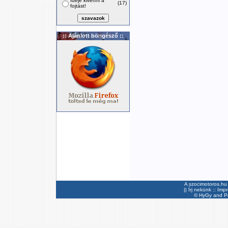
Ideje kivenni a
(17)
fojtást!
:: Ajánlott böngésző ::
A szocimotoros.hu 
||
Írj nekünk
::
Imp
©
HyGy
and Pee