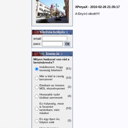
XPetyaX - 2010-02-26 21:35:17
A fűnyíró elkelt!!!!!
:: Címlista belépés ::
email:
pass:
:: Szavazás ::
Milyen hatással van rád a
benzináresés?
Imádkozom, hogy
(61)
tavaszig kitartson
Már a kád is csurig
(10)
benzinnel
Eladtam az összes
(2)
MOL részvényemet
Hosszabb nyári
(4)
túrákat szervezek
Ez hülyeség, most
is 5ezerért
(33)
tankoltam, mint
máskor
Ez egy ilyen év,
(3)
folyton esik