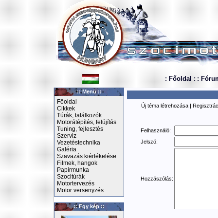
: Főoldal :
: Fóru
:: Menü ::
Főoldal
Új téma létrehozása
|
Regisztrác
Cikkek
Túrák, találkozók
Motorátépítés, felújítás
Tuning, fejlesztés
Felhasználó:
Szerviz
Jelszó:
Vezetéstechnika
Galéria
Szavazás kiértékelése
Filmek, hangok
Papírmunka
Szocitúrák
Hozzászólás:
Motortervezés
Motor versenyzés
:: Egy kép ::