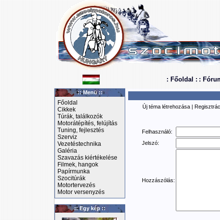
: Főoldal :
: Fóru
:: Menü ::
Főoldal
Új téma létrehozása
|
Regisztrác
Cikkek
Túrák, találkozók
Motorátépítés, felújítás
Tuning, fejlesztés
Felhasználó:
Szerviz
Jelszó:
Vezetéstechnika
Galéria
Szavazás kiértékelése
Filmek, hangok
Papírmunka
Szocitúrák
Hozzászólás:
Motortervezés
Motor versenyzés
:: Egy kép ::