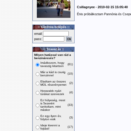
Csillagnyee - 2010-02-15 15:05:40
Énis próbálkoztam Pannónia és Csepel
:: Címlista belépés ::
email:
pass:
:: Szavazás ::
Milyen hatással van rád a
benzináresés?
Imádkozom, hogy
(61)
tavaszig kitartson
Már a kád is csurig
(10)
benzinnel
Eladtam az összes
(2)
MOL részvényemet
Hosszabb nyári
(4)
túrákat szervezek
Ez hülyeség, most
is 5ezerért
(33)
tankoltam, mint
máskor
Ez egy ilyen év,
(3)
folyton esik
Ideje kivenni a
(17)
fojtást!