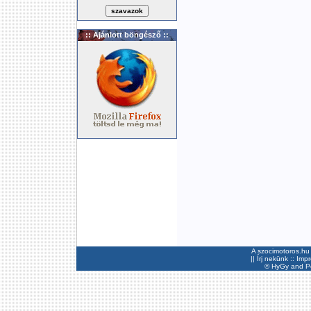
:: Ajánlott böngésző ::
A szocimotoros.hu 
||
Írj nekünk
::
Imp
©
HyGy
and Pee