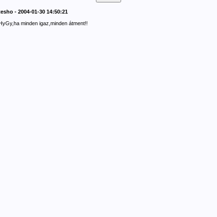
tesho - 2004-01-30 14:50:21
HyGy,ha minden igaz,minden átment!!