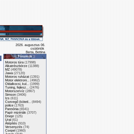
2026. augusztus 06.
csütörtök
Berta, Bettina
:: Fórumok ::
Motoros túra
(17998)
Alkatrészbörze
(11388)
MZ
(49078)
Jawa
(27120)
Motoros ruházat
(1391)
Motor elektroni...
(4962)
Oldalkocsi, kul...
(1999)
Tuning, fejlesz...
(2476)
Motorszervíz
(2867)
Simson
(3406)
Izs
(611)
Csevegő (kötetl...
(8494)
police
(1763)
Pannónia
(6541)
Papír mizériák
(3707)
Dnepr
(125)
Ural
(61)
Átépítés
(910)
Versenyzés
(74)
Csepel
(1960)