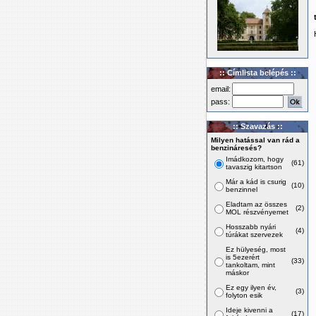
:: Címlista belépés ::
email:
pass:
:: Szavazás ::
Milyen hatással van rád a
benzináresés?
Imádkozom, hogy
(61)
tavaszig kitartson
Már a kád is csurig
(10)
benzinnel
Eladtam az összes
(2)
MOL részvényemet
Hosszabb nyári
(4)
túrákat szervezek
Ez hülyeség, most
is 5ezerért
(33)
tankoltam, mint
máskor
Ez egy ilyen év,
(3)
folyton esik
Ideje kivenni a
(17)