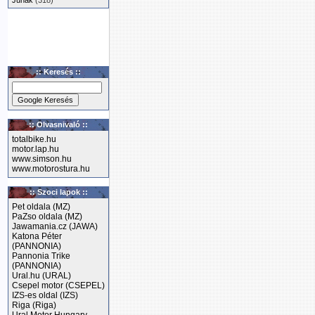
Junak
(318)
:: Keresés ::
:: Olvasnivaló ::
totalbike.hu
motor.lap.hu
www.simson.hu
www.motorostura.hu
:: Szoci lapok ::
Pet oldala (MZ)
PaZso oldala (MZ)
Jawamania.cz (JAWA)
Katona Péter
(PANNONIA)
Pannonia Trike
(PANNONIA)
Ural.hu (URAL)
Csepel motor (CSEPEL)
IZS-es oldal (IZS)
Riga (Riga)