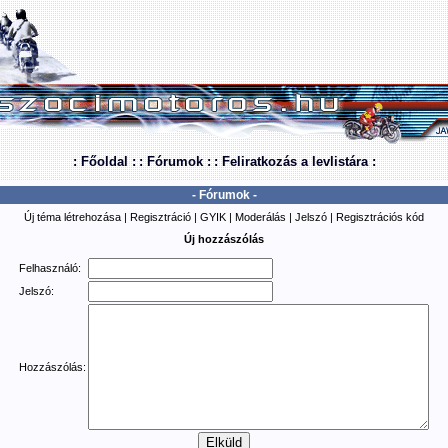
: Főoldal :
: Fórumok :
: Feliratkozás a levlistára :
- Fórumok -
Új téma létrehozása
|
Regisztráció
|
GYIK
|
Moderálás
|
Jelszó
|
Regisztrációs kód
Új hozzászólás
Felhasználó:
Jelszó:
Hozzászólás: