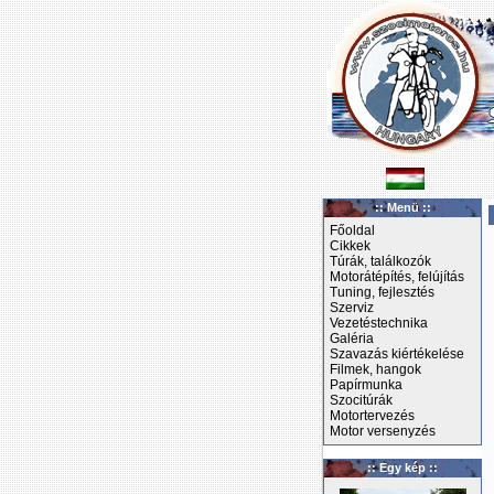
:: Menü ::
Főoldal
Cikkek
Túrák, találkozók
Motorátépítés, felújítás
Tuning, fejlesztés
Szerviz
Vezetéstechnika
Galéria
Szavazás kiértékelése
Filmek, hangok
Papírmunka
Szocitúrák
Motortervezés
Motor versenyzés
:: Egy kép ::