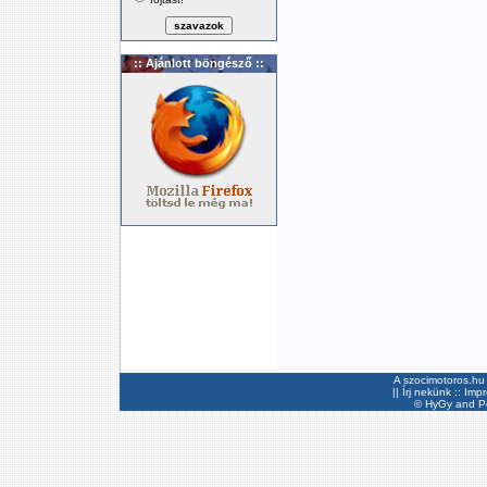
:: Ajánlott böngésző ::
A szocimotoros.hu 
||
Írj nekünk
::
Imp
©
HyGy
and Pee