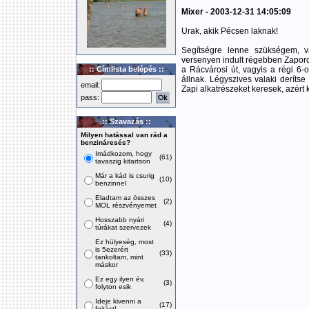
Mixer - 2003-12-31 14:05:09
Urak, akik Pécsen laknak!
Segítségre lenne szükségem, v
versenyen indult régebben Zaporoz
:: Címlista belépés ::
a Rácvárosi út, vagyis a régi 6-os
állnak. Légyszives valaki derítse
email:
Zapi alkatrészeket keresek, azér
pass:
:: Szavazás ::
Milyen hatással van rád a
benzináresés?
Imádkozom, hogy
(61)
tavaszig kitartson
Már a kád is csurig
(10)
benzinnel
Eladtam az összes
(2)
MOL részvényemet
Hosszabb nyári
(4)
túrákat szervezek
Ez hülyeség, most
is 5ezerért
(33)
tankoltam, mint
máskor
Ez egy ilyen év,
(3)
folyton esik
Ideje kivenni a
(17)
fojtást!