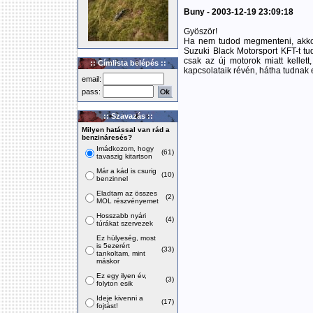
Buny - 2003-12-19 23:09:18
Gyöször!
Ha nem tudod megmenteni, akkor
Suzuki Black Motorsport KFT-t tu
csak az új motorok miatt kellett
:: Címlista belépés ::
kapcsolataik révén, hátha tudnak 
email:
pass:
:: Szavazás ::
Milyen hatással van rád a
benzináresés?
Imádkozom, hogy
(61)
tavaszig kitartson
Már a kád is csurig
(10)
benzinnel
Eladtam az összes
(2)
MOL részvényemet
Hosszabb nyári
(4)
túrákat szervezek
Ez hülyeség, most
is 5ezerért
(33)
tankoltam, mint
máskor
Ez egy ilyen év,
(3)
folyton esik
Ideje kivenni a
(17)
fojtást!