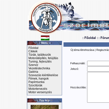
: Főoldal :
: Fóru
:: Menü ::
Főoldal
Új téma létrehozása
|
Regisztrác
Cikkek
Túrák, találkozók
Motorátépítés, felújítás
Tuning, fejlesztés
Felhasználó:
Szerviz
Vezetéstechnika
Jelszó:
Galéria
Szavazás kiértékelése
Filmek, hangok
Papírmunka
Szocitúrák
Hozzászólás:
Motortervezés
Motor versenyzés
:: Egy kép ::