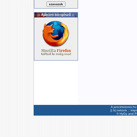
:: Ajánlott böngésző ::
A szocimotoros.hu 
||
Írj nekünk
::
Imp
©
HyGy
and Pee