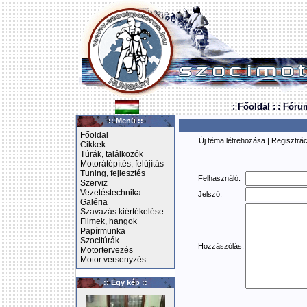
: Főoldal :
: Fóru
:: Menü ::
Főoldal
Új téma létrehozása
|
Regisztrác
Cikkek
Túrák, találkozók
Motorátépítés, felújítás
Tuning, fejlesztés
Felhasználó:
Szerviz
Vezetéstechnika
Jelszó:
Galéria
Szavazás kiértékelése
Filmek, hangok
Papírmunka
Szocitúrák
Hozzászólás:
Motortervezés
Motor versenyzés
:: Egy kép ::