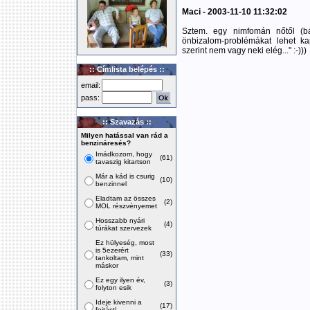
Maci - 2003-11-10 11:32:02
Sztem. egy nimfomán nőtől (b
önbizalom-problémákat lehet kap
szerint nem vagy neki elég..." :-)))
:: Címlista belépés ::
email:
pass:
:: Szavazás ::
Milyen hatással van rád a
benzináresés?
Imádkozom, hogy
(61)
tavaszig kitartson
Már a kád is csurig
(10)
benzinnel
Eladtam az összes
(2)
MOL részvényemet
Hosszabb nyári
(4)
túrákat szervezek
Ez hülyeség, most
is 5ezerért
(33)
tankoltam, mint
máskor
Ez egy ilyen év,
(3)
folyton esik
Ideje kivenni a
(17)
fojtást!