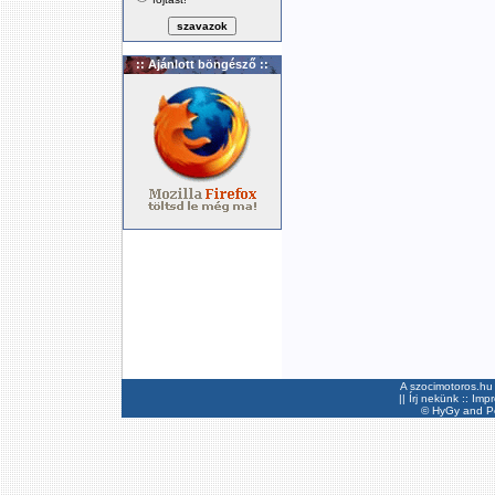
:: Ajánlott böngésző ::
A szocimotoros.hu 
||
Írj nekünk
::
Imp
©
HyGy
and Pee