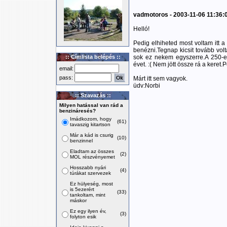
vadmotoros - 2003-11-06 11:36:
Helló!
Pedig elhiheted most voltam itt a
benézni.Tegnap kicsit tovább vol
:: Címlista belépés ::
sok ez nekem egyszerre.A 250-e
évet. :( Nem jött össze rá a keret.P
email:
pass:
Márt itt sem vagyok.
üdv:Norbi
:: Szavazás ::
Milyen hatással van rád a
benzináresés?
Imádkozom, hogy
(61)
tavaszig kitartson
Már a kád is csurig
(10)
benzinnel
Eladtam az összes
(2)
MOL részvényemet
Hosszabb nyári
(4)
túrákat szervezek
Ez hülyeség, most
is 5ezerért
(33)
tankoltam, mint
máskor
Ez egy ilyen év,
(3)
folyton esik