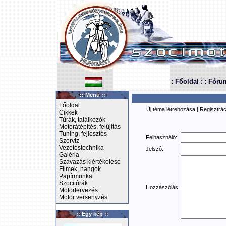
: Főoldal :
: Fóru
:: Menü ::
Főoldal
Új téma létrehozása
|
Regisztrác
Cikkek
Túrák, találkozók
Motorátépítés, felújítás
Tuning, fejlesztés
Felhasználó:
Szerviz
Vezetéstechnika
Jelszó:
Galéria
Szavazás kiértékelése
Filmek, hangok
Papírmunka
Szocitúrák
Hozzászólás:
Motortervezés
Motor versenyzés
:: Egy kép ::