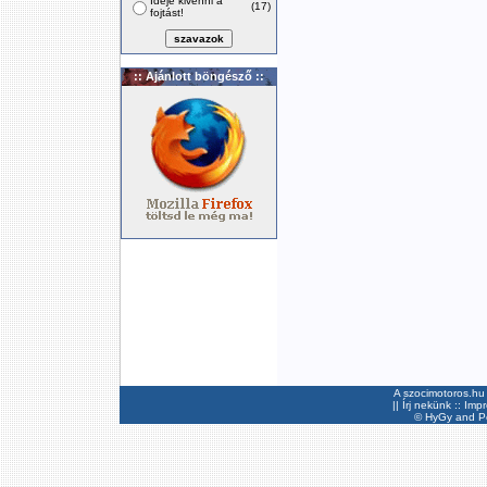
Ideje kivenni a
(17)
fojtást!
:: Ajánlott böngésző ::
A szocimotoros.hu 
||
Írj nekünk
::
Imp
©
HyGy
and Pee