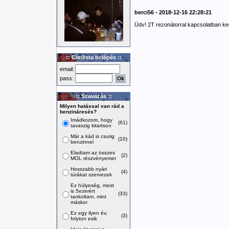
berci56 - 2018-12-16 22:28:21
Üdv! 2T rezonátorral kapcsolatban ke
:: Címlista belépés ::
email:
pass:
:: Szavazás ::
Milyen hatással van rád a
benzináresés?
Imádkozom, hogy
(61)
tavaszig kitartson
Már a kád is csurig
(10)
benzinnel
Eladtam az összes
(2)
MOL részvényemet
Hosszabb nyári
(4)
túrákat szervezek
Ez hülyeség, most
is 5ezerért
(33)
tankoltam, mint
máskor
Ez egy ilyen év,
(3)
folyton esik