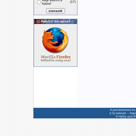
Ideje kivenni a
(17)
fojtást!
:: Ajánlott böngésző ::
A szocimotoros.hu 
||
Írj nekünk
::
Imp
©
HyGy
and Pee