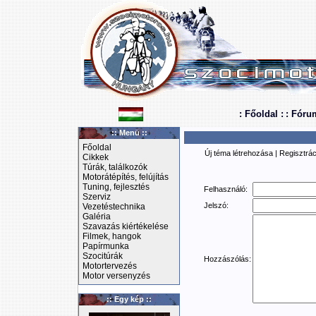
: Főoldal :
: Fóru
:: Menü ::
Főoldal
Új téma létrehozása
|
Regisztrác
Cikkek
Túrák, találkozók
Motorátépítés, felújítás
Tuning, fejlesztés
Felhasználó:
Szerviz
Jelszó:
Vezetéstechnika
Galéria
Szavazás kiértékelése
Filmek, hangok
Papírmunka
Szocitúrák
Hozzászólás:
Motortervezés
Motor versenyzés
:: Egy kép ::