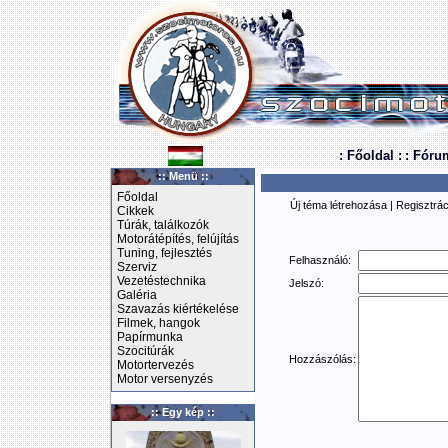
: Főoldal :
: Fóru
:: Menü ::
Főoldal
Új téma létrehozása
|
Regisztrác
Cikkek
Túrák, találkozók
Motorátépítés, felújítás
Tuning, fejlesztés
Felhasználó:
Szerviz
Vezetéstechnika
Jelszó:
Galéria
Szavazás kiértékelése
Filmek, hangok
Papírmunka
Szocitúrák
Hozzászólás:
Motortervezés
Motor versenyzés
:: Egy kép ::