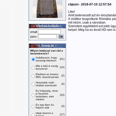
cbjozsi - 2018-07-10 12:57:54
Like!
Amit betervezett azt én elosztaná
A múltkor leugrottunk Rómába pá
mit nézni, csak a városban.
:: Címlista belépés ::
Szerintem egyébként ezt jobb úgy, 
helyet. Még ha ez kicsit HD-sen is
email:
pass:
:: Szavazás ::
Milyen hatással van rád a
benzináresés?
Imádkozom, hogy
(61)
tavaszig kitartson
Már a kád is csurig
(10)
benzinnel
Eladtam az összes
(2)
MOL részvényemet
Hosszabb nyári
(4)
túrákat szervezek
Ez hülyeség, most
is 5ezerért
(33)
tankoltam, mint
máskor
Ez egy ilyen év,
(3)
folyton esik
Ideje kivenni a
(17)
fojtást!