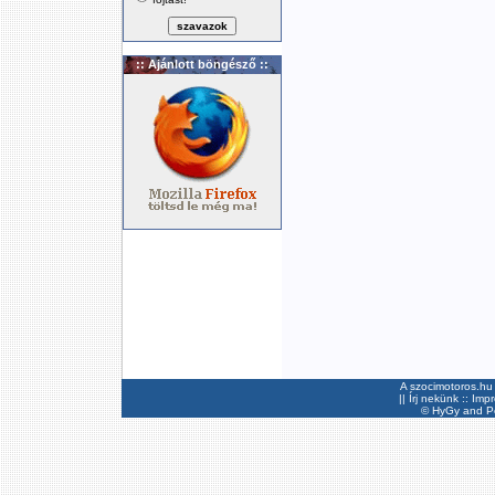
:: Ajánlott böngésző ::
A szocimotoros.hu 
||
Írj nekünk
::
Imp
©
HyGy
and Pee