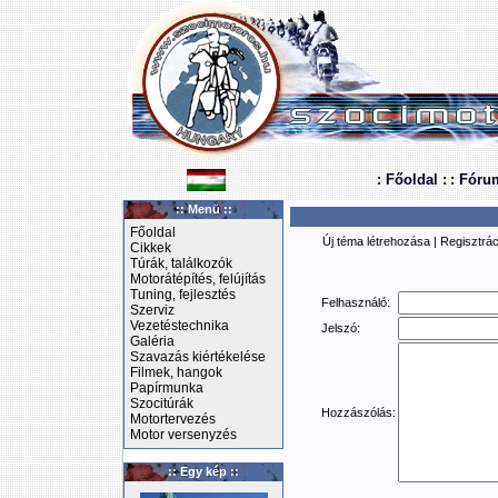
: Főoldal :
: Fóru
:: Menü ::
Főoldal
Új téma létrehozása
|
Regisztrác
Cikkek
Túrák, találkozók
Motorátépítés, felújítás
Tuning, fejlesztés
Felhasználó:
Szerviz
Vezetéstechnika
Jelszó:
Galéria
Szavazás kiértékelése
Filmek, hangok
Papírmunka
Szocitúrák
Hozzászólás:
Motortervezés
Motor versenyzés
:: Egy kép ::