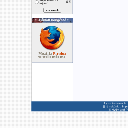
Ideje kivenni a
(17)
fojtást!
:: Ajánlott böngésző ::
A szocimotoros.hu 
||
Írj nekünk
::
Imp
©
HyGy
and Pee