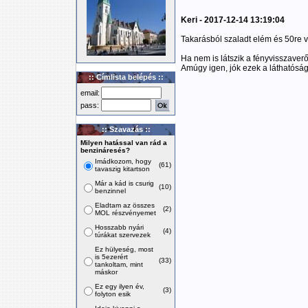
Keri - 2017-12-14 13:19:04
Takarásból szaladt elém és 50re vo
Ha nem is látszik a fényvisszaverő
Amúgy igen, jók ezek a láthatóság
:: Címlista belépés ::
email:
pass:
:: Szavazás ::
Milyen hatással van rád a
benzináresés?
Imádkozom, hogy
(61)
tavaszig kitartson
Már a kád is csurig
(10)
benzinnel
Eladtam az összes
(2)
MOL részvényemet
Hosszabb nyári
(4)
túrákat szervezek
Ez hülyeség, most
is 5ezerért
(33)
tankoltam, mint
máskor
Ez egy ilyen év,
(3)
folyton esik