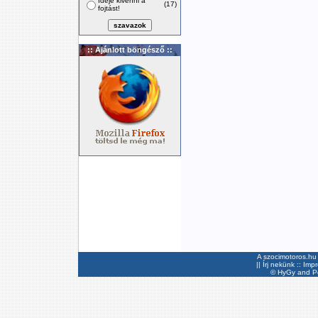
Ideje kivenni a
(17)
fojtást!
:: Ajánlott böngésző ::
A szocimotoros.hu 
||
Írj nekünk
::
Imp
©
HyGy
and Pee