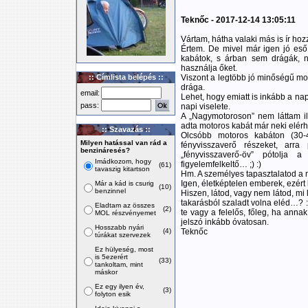
Teknőc - 2017-12-14 13:05:11
Vártam, hátha valaki más is ír hoz
Értem. De mivel már igen jó eső é
kabátok, s árban sem drágák,
használja őket.
:: Címlista belépés ::
Viszont a legtöbb jó minőségű m
drága.
email:
Lehet, hogy emiatt is inkább a na
pass:
napi viselete.
A „Nagymotoroson” nem láttam il
adta motoros kabát már neki elérh
:: Szavazás ::
Olcsóbb motoros kabáton (30-4
Milyen hatással van rád a
fényvisszaverő részeket, arra
benzináresés?
„fényvisszaverő-öv” pótolja 
Imádkozom, hogy
figyelemfelkeltő… ;) :)
(61)
tavaszig kitartson
Hm. A személyes tapasztalatod a m
Igen, életképtelen emberek, ezért 
Már a kád is csurig
(10)
benzinnel
Hiszen, látod, vagy nem látod, mi 
takarásból szaladt volna eléd…? :)
Eladtam az összes
(2)
te vagy a felelős, főleg, ha anna
MOL részvényemet
jelszó inkább óvatosan.
Hosszabb nyári
(4)
Teknőc
túrákat szervezek
Ez hülyeség, most
is 5ezerért
(33)
tankoltam, mint
máskor
Ez egy ilyen év,
(3)
folyton esik