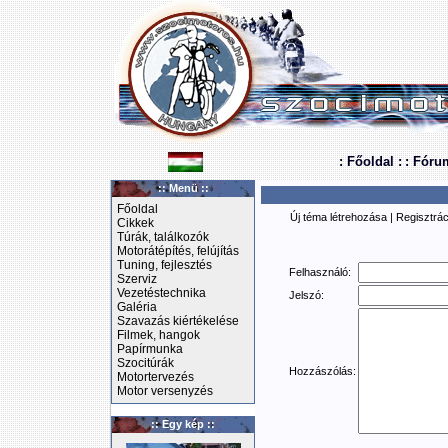
: Főoldal :
: Fóru
:: Menü ::
Főoldal
Új téma létrehozása
|
Regisztrác
Cikkek
Túrák, találkozók
Motorátépítés, felújítás
Tuning, fejlesztés
Felhasználó:
Szerviz
Vezetéstechnika
Jelszó:
Galéria
Szavazás kiértékelése
Filmek, hangok
Papírmunka
Szocitúrák
Hozzászólás:
Motortervezés
Motor versenyzés
:: Egy kép ::