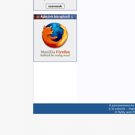
:: Ajánlott böngésző ::
A szocimotoros.hu 
||
Írj nekünk
::
Imp
©
HyGy
and Pee