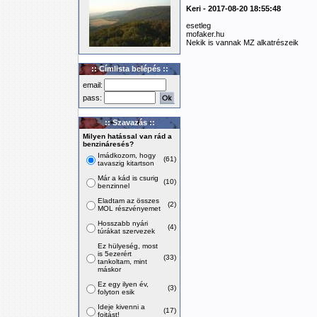
Keri - 2017-08-20 18:55:48
esetleg
mofaker.hu
Nekik is vannak MZ alkatrészeik
:: Címlista belépés ::
email:
pass:
:: Szavazás ::
Milyen hatással van rád a
benzináresés?
Imádkozom, hogy
(61)
tavaszig kitartson
Már a kád is csurig
(10)
benzinnel
Eladtam az összes
(2)
MOL részvényemet
Hosszabb nyári
(4)
túrákat szervezek
Ez hülyeség, most
is 5ezerért
(33)
tankoltam, mint
máskor
Ez egy ilyen év,
(3)
folyton esik
Ideje kivenni a
(17)
fojtást!