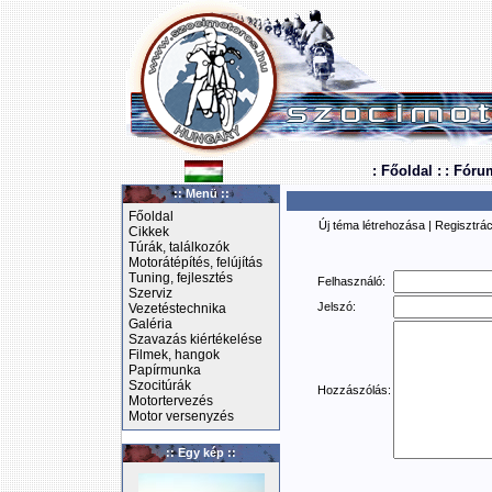
: Főoldal :
: Fóru
:: Menü ::
Főoldal
Új téma létrehozása
|
Regisztrác
Cikkek
Túrák, találkozók
Motorátépítés, felújítás
Tuning, fejlesztés
Felhasználó:
Szerviz
Jelszó:
Vezetéstechnika
Galéria
Szavazás kiértékelése
Filmek, hangok
Papírmunka
Szocitúrák
Hozzászólás:
Motortervezés
Motor versenyzés
:: Egy kép ::