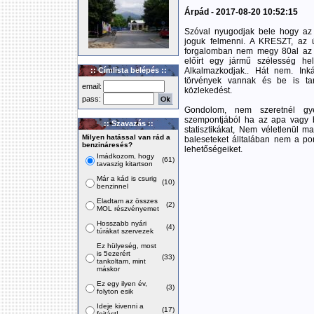
Árpád - 2017-08-20 10:52:15
Szóval nyugodjak bele hogy az 
joguk felmenni. A KRESZT, az ú
forgalomban nem megy 80al az ö
előírt egy jármű szélesség hel
:: Címlista belépés ::
Alkalmazkodjak.. Hát nem. In
törvények vannak és be is tar
email:
közlekedést.
pass:
Gondolom, nem szeretnél gy
szempontjából ha az apa vagy b
:: Szavazás ::
statisztikákat, Nem véletlenül
Milyen hatással van rád a
baleseteket álltalában nem a po
benzináresés?
lehetőségeiket.
Imádkozom, hogy
(61)
tavaszig kitartson
Már a kád is csurig
(10)
benzinnel
Eladtam az összes
(2)
MOL részvényemet
Hosszabb nyári
(4)
túrákat szervezek
Ez hülyeség, most
is 5ezerért
(33)
tankoltam, mint
máskor
Ez egy ilyen év,
(3)
folyton esik
Ideje kivenni a
(17)
fojtást!