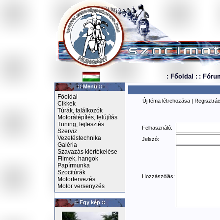
: Főoldal :
: Fóru
:: Menü ::
Főoldal
Új téma létrehozása
|
Regisztrác
Cikkek
Túrák, találkozók
Motorátépítés, felújítás
Tuning, fejlesztés
Felhasználó:
Szerviz
Vezetéstechnika
Jelszó:
Galéria
Szavazás kiértékelése
Filmek, hangok
Papírmunka
Szocitúrák
Hozzászólás:
Motortervezés
Motor versenyzés
:: Egy kép ::