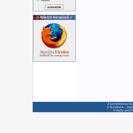
:: Ajánlott böngésző ::
A szocimotoros.hu 
||
Írj nekünk
::
Imp
©
HyGy
and Pee