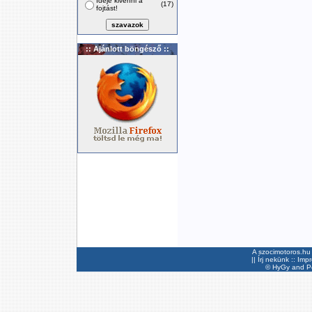
Ideje kivenni a
(17)
fojtást!
:: Ajánlott böngésző ::
A szocimotoros.hu 
||
Írj nekünk
::
Imp
©
HyGy
and Pee