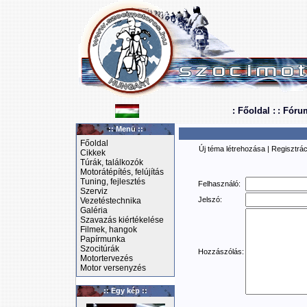
: Főoldal :
: Fóru
:: Menü ::
Főoldal
Új téma létrehozása
|
Regisztrác
Cikkek
Túrák, találkozók
Motorátépítés, felújítás
Tuning, fejlesztés
Felhasználó:
Szerviz
Jelszó:
Vezetéstechnika
Galéria
Szavazás kiértékelése
Filmek, hangok
Papírmunka
Szocitúrák
Hozzászólás:
Motortervezés
Motor versenyzés
:: Egy kép ::