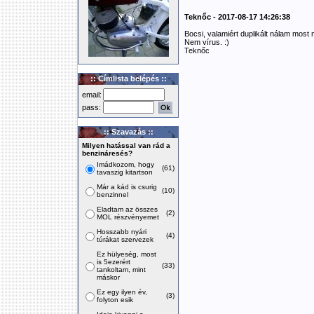
Teknőc - 2017-08-17 14:26:38
Bocsi, valamiért duplikált nálam most 
Nem vírus. :)
Teknőc
:: Címlista belépés ::
email:
pass:
:: Szavazás ::
Milyen hatással van rád a
benzináresés?
Imádkozom, hogy
(61)
tavaszig kitartson
Már a kád is csurig
(10)
benzinnel
Eladtam az összes
(2)
MOL részvényemet
Hosszabb nyári
(4)
túrákat szervezek
Ez hülyeség, most
is 5ezerért
(33)
tankoltam, mint
máskor
Ez egy ilyen év,
(3)
folyton esik