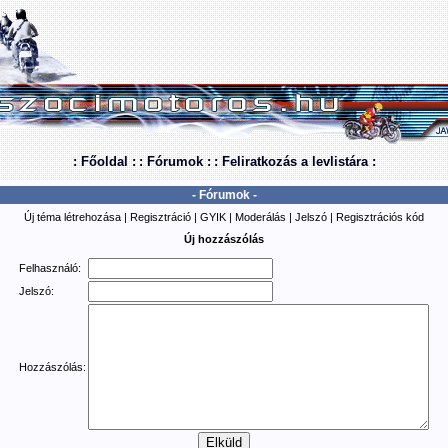
: Főoldal :
: Fórumok :
: Feliratkozás a levlistára :
- Fórumok -
Új téma létrehozása
|
Regisztráció
|
GYIK
|
Moderálás
|
Jelszó
|
Regisztrációs kód
Új hozzászólás
Felhasználó:
Jelszó:
Hozzászólás: