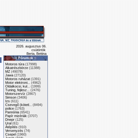
2026. augusztus 06.
csütörtök
Berta, Bettina
:: Fórumok ::
Motoros túra
(17998)
Alkatrészbörze
(11388)
MZ
(49078)
Jawa
(27120)
Motoros ruházat
(1391)
Motor elektroni...
(4962)
Oldalkocsi, kul...
(1999)
Tuning, fejlesz...
(2476)
Motorszervíz
(2867)
Simson
(3406)
Izs
(611)
Csevegő (kötetl...
(8494)
police
(1763)
Pannónia
(6541)
Papír mizériák
(3707)
Dnepr
(125)
Ural
(61)
Átépítés
(910)
Versenyzés
(74)
Csepel
(1960)