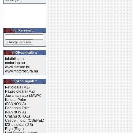
Junak
(318)
:: Keresés ::
:: Olvasnivaló ::
totalbike.hu
motor.lap.hu
www.simson.hu
www.motorostura.hu
:: Szoci lapok ::
Pet oldala (MZ)
PaZso oldala (MZ)
Jawamania.cz (JAWA)
Katona Péter
(PANNONIA)
Pannonia Trike
(PANNONIA)
Ural.hu (URAL)
Csepel motor (CSEPEL)
IZS-es oldal (IZS)
Riga (Riga)