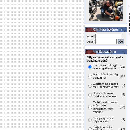
:: Címlista belépés ::
email:
pass:
:: Szavazás ::
Milyen hatással van rád a
benzináresés?
Imádkozom, hogy
(61)
tavaszig kitartson
Már a kád is csurig
(10)
benzinnel
Eladtam az összes
(2)
MOL részvényemet
Hosszabb nyári
(4)
túrákat szervezek
Ez hülyeség, most
is 5ezerért
(33)
tankoltam, mint
máskor
Ez egy ilyen év,
(3)
folyton esik
Ideje kivenni a
(17)