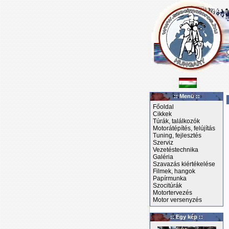
:: Menü ::
Főoldal
Cikkek
Túrák, találkozók
Motorátépítés, felújítás
Tuning, fejlesztés
Szerviz
Vezetéstechnika
Galéria
Szavazás kiértékelése
Filmek, hangok
Papírmunka
Szocitúrák
Motortervezés
Motor versenyzés
:: Egy kép ::