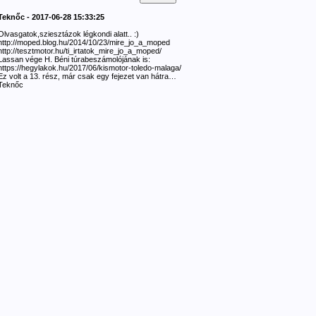
Teknőc - 2017-06-28 15:33:25
Olvasgatok,sziesztázok légkondi alatt.. :)
http://moped.blog.hu/2014/10/23/mire_jo_a_moped
http://tesztmotor.hu/ti_irtatok_mire_jo_a_moped/
Lassan vége H. Béni túrabeszámolójának is:
https://hegylakok.hu/2017/06/kismotor-toledo-malaga/
Ez volt a 13. rész, már csak egy fejezet van hátra…
Teknőc