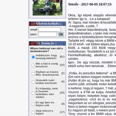
Teknőc - 2017-06-05 18:07:15
Oksa, így képek alapján vélemé
hirtelen így is.. -Le a kalappal!
Ár: Sajna, már minden itt kezdődik
:: Címlista belépés ::
-A nagyobb, a jobb..?
email:
Hm. A menet teljesítményük, for
(teljesítményben, s talán már mot
pass:
azonos a fordulatszámon forognak
Tartalék erő: végig nézve a BMW-n
:: Szavazás ::
10-20 km/h -val többre képes,(ha 
fölött, a másik 150 fölött meg
Milyen hatással van rád a
benzináresés?
motorikusan. Tesztekből is ez jön
Fenntarthatóság, alkatrész..-J
Imádkozom, hogy
(61)
tavaszig kitartson
szinten.
Igen.. De úgy nézzük, mindkét mo
Már a kád is csurig
(10)
ebből soha nem tanulnak… Ebben
benzinnel
Eladtam az összes
„Pofás, és presztízs faktorral” -a 
(2)
MOL részvényemet
(De nem tartom magam motorosnak,
Hosszabb nyári
(Aztán itt jön az, hogy ha már BM
(4)
túrákat szervezek
szerint jobb, erősebb motor kellet
is kellene, hogy jó legyen..? Hát, 
Ez hülyeség, most
is 5ezerért
Viszont, a KTM se kutya. Amellet
(33)
tankoltam, mint
olyan helyre, helyekre hogy csilli-
máskor
„nagymotoros -cm3 és le és már
Ez egy ilyen év,
meguntam az un villogási, presztiz
(3)
folyton esik
Nem is tartom magam motorosnak
Ez nagyon jól talált, s nekem pont
Ideje kivenni a
(17)
fojtást!
Tény, viszont a kis BMW váza, kia