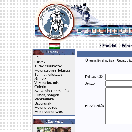
: Főoldal :
: Fóru
:: Menü ::
Főoldal
Új téma létrehozása
|
Regisztrác
Cikkek
Túrák, találkozók
Motorátépítés, felújítás
Tuning, fejlesztés
Felhasználó:
Szerviz
Vezetéstechnika
Jelszó:
Galéria
Szavazás kiértékelése
Filmek, hangok
Papírmunka
Szocitúrák
Hozzászólás:
Motortervezés
Motor versenyzés
:: Egy kép ::