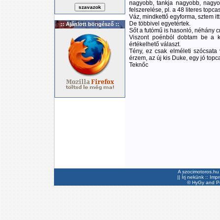
nagyobb, tankja nagyobb, nagyobb
felszerelése, pl. a 48 literes top
Váz, mindkettő egyforma, sztem it
De többivel egyetértek.
:: Ajánlott böngésző ::
Sőt a futómű is hasonló, néhány
Viszont poénból dobtam be a ké
értékelhető választ.
Tény, ez csak elméleti szócsata v
érzem, az új kis Duke, egy jó to
Teknőc
A szocimotoros.hu 
||
Írj nekünk
::
Imp
©
HyGy
and Pee