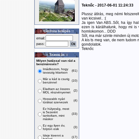
Teknőc - 2017-06-01 11:24:33
Plussz átírás, meg némi felszerelt
van kicsivel.. :(
Ja igen Van ABS..Sőt, ha így ha
ezen is kárálhatunk, hogy mi i
:: Címlista belépés ::
homlokomon... DDD
Sőt, ma már szinte minden új moto
email:
A kis ts meg van, de nem tudom m
pass:
gondolatok.
Teknőc
:: Szavazás ::
Milyen hatással van rád a
benzináresés?
Imádkozom, hogy
(61)
tavaszig kitartson
Már a kád is csurig
(10)
benzinnel
Eladtam az összes
(2)
MOL részvényemet
Hosszabb nyári
(4)
túrákat szervezek
Ez hülyeség, most
is 5ezerért
(33)
tankoltam, mint
máskor
Ez egy ilyen év,
(3)
folyton esik
Ideje kivenni a
(17)
fojtást!