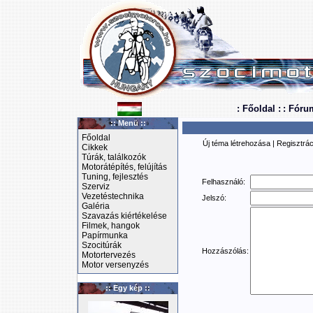
: Főoldal :
: Fóru
:: Menü ::
Főoldal
Új téma létrehozása
|
Regisztrác
Cikkek
Túrák, találkozók
Motorátépítés, felújítás
Tuning, fejlesztés
Felhasználó:
Szerviz
Vezetéstechnika
Jelszó:
Galéria
Szavazás kiértékelése
Filmek, hangok
Papírmunka
Szocitúrák
Hozzászólás:
Motortervezés
Motor versenyzés
:: Egy kép ::