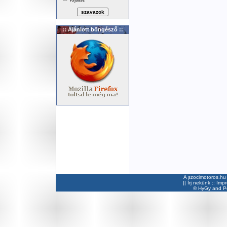
:: Ajánlott böngésző ::
A szocimotoros.hu 
||
Írj nekünk
::
Imp
©
HyGy
and Pee