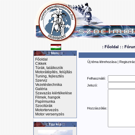
: Főoldal :
: Fóru
:: Menü ::
Főoldal
Új téma létrehozása
|
Regisztrác
Cikkek
Túrák, találkozók
Motorátépítés, felújítás
Tuning, fejlesztés
Felhasználó:
Szerviz
Vezetéstechnika
Jelszó:
Galéria
Szavazás kiértékelése
Filmek, hangok
Papírmunka
Szocitúrák
Hozzászólás:
Motortervezés
Motor versenyzés
:: Egy kép ::