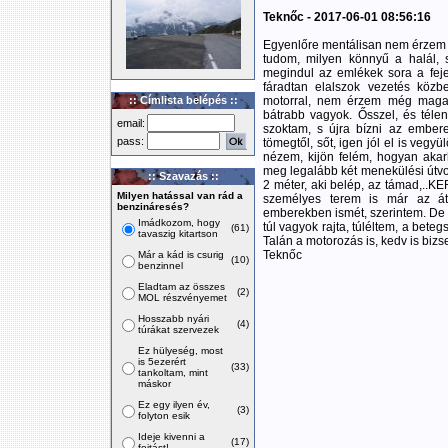
Teknőc - 2017-06-01 08:56:16
Egyenlőre mentálisan nem érzem 
tudom, milyen könnyű a halál, 
megindul az emlékek sora a fej
fáradtan elalszok vezetés köz
:: Címlista belépés ::
motorral, nem érzem még maga
bátrabb vagyok. Ősszel, és téle
email:
szoktam, s újra bízni az embe
pass:
tömegtől, sőt, igen jól el is vegy
nézem, kijön felém, hogyan akar
meg legalább két menekülési útv
:: Szavazás ::
2 méter, aki belép, az támad,..KE
Milyen hatással van rád a
személyes terem is már az át
benzináresés?
emberekben ismét, szerintem. De 
Imádkozom, hogy
túl vagyok rajta, túléltem, a beteg
(61)
tavaszig kitartson
Talán a motorozás is, kedv is bizse
Teknőc
Már a kád is csurig
(10)
benzinnel
Eladtam az összes
(2)
MOL részvényemet
Hosszabb nyári
(4)
túrákat szervezek
Ez hülyeség, most
is 5ezerért
(33)
tankoltam, mint
máskor
Ez egy ilyen év,
(3)
folyton esik
Ideje kivenni a
(17)
fojtást!