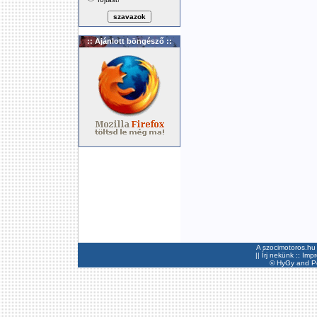
:: Ajánlott böngésző ::
A szocimotoros.hu 
||
Írj nekünk
::
Imp
©
HyGy
and Pee