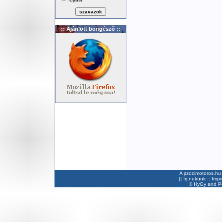
:: Ajánlott böngésző ::
A szocimotoros.hu 
||
Írj nekünk
::
Imp
©
HyGy
and Pee