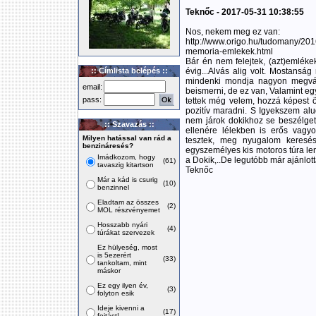
Teknőc - 2017-05-31 10:38:55
Nos, nekem meg ez van:
http://www.origo.hu/tudomany/20
memoria-emlekek.html
Bár én nem felejtek, (azt)emlék
:: Címlista belépés ::
évig...Alvás alig volt. Mostanság
mindenki mondja nagyon megvál
email:
beismerni, de ez van, Valamint egy
pass:
tettek még velem, hozzá képest ö
pozitív maradni. S Igyekszem alud
nem járok dokikhoz se beszélgetn
:: Szavazás ::
ellenére lélekben is erős vagyok
Milyen hatással van rád a
tesztek, meg nyugalom keresés
benzináresés?
egyszemélyes kis motoros túra le
Imádkozom, hogy
a Dokik,..De legutóbb már ajánlott
(61)
tavaszig kitartson
Teknőc
Már a kád is csurig
(10)
benzinnel
Eladtam az összes
(2)
MOL részvényemet
Hosszabb nyári
(4)
túrákat szervezek
Ez hülyeség, most
is 5ezerért
(33)
tankoltam, mint
máskor
Ez egy ilyen év,
(3)
folyton esik
Ideje kivenni a
(17)
fojtást!