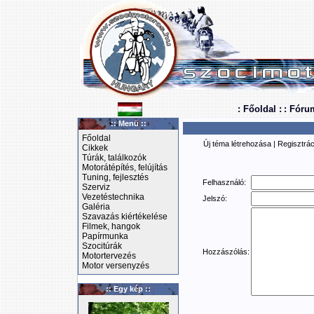
: Főoldal :
: Fóru
:: Menü ::
Főoldal
Új téma létrehozása
|
Regisztrác
Cikkek
Túrák, találkozók
Motorátépítés, felújítás
Tuning, fejlesztés
Felhasználó:
Szerviz
Vezetéstechnika
Jelszó:
Galéria
Szavazás kiértékelése
Filmek, hangok
Papírmunka
Szocitúrák
Hozzászólás:
Motortervezés
Motor versenyzés
:: Egy kép ::