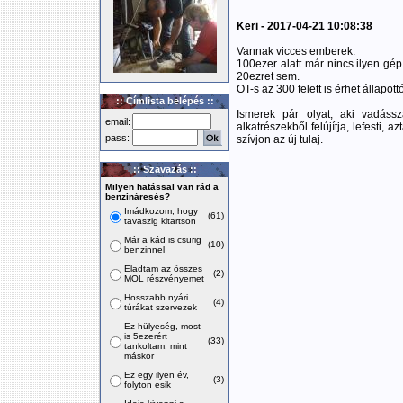
Keri - 2017-04-21 10:08:38
Vannak vicces emberek.
100ezer alatt már nincs ilyen gé
20ezret sem.
OT-s az 300 felett is érhet állapott
:: Címlista belépés ::
Ismerek pár olyat, aki vadássz
email:
alkatrészekből felújítja, lefesti,
pass:
szívjon az új tulaj.
:: Szavazás ::
Milyen hatással van rád a
benzináresés?
Imádkozom, hogy
(61)
tavaszig kitartson
Már a kád is csurig
(10)
benzinnel
Eladtam az összes
(2)
MOL részvényemet
Hosszabb nyári
(4)
túrákat szervezek
Ez hülyeség, most
is 5ezerért
(33)
tankoltam, mint
máskor
Ez egy ilyen év,
(3)
folyton esik