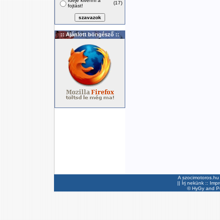
Ideje kivenni a
(17)
fojtást!
:: Ajánlott böngésző ::
A szocimotoros.hu 
||
Írj nekünk
::
Imp
©
HyGy
and Pee