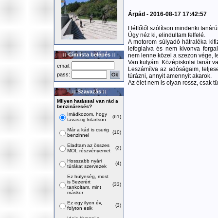
Árpád - 2016-08-17 17:42:57
Hétfőtől szólítson mindenki tanár
Úgy néz ki, elindultam felfelé.
A motorom súlyadó hátraléka kifiz
lefoglalva és nem kivonva forgal
:: Címlista belépés ::
nem lenne közel a szezon vége, 
Van kutyám. Középiskolai tanár v
email:
Leszámítva az adóságaim, teljes
pass:
túrázni, annyit amennyit akarok.
Az élet nem is olyan rossz, csak t
:: Szavazás ::
Milyen hatással van rád a
benzináresés?
Imádkozom, hogy
(61)
tavaszig kitartson
Már a kád is csurig
(10)
benzinnel
Eladtam az összes
(2)
MOL részvényemet
Hosszabb nyári
(4)
túrákat szervezek
Ez hülyeség, most
is 5ezerért
(33)
tankoltam, mint
máskor
Ez egy ilyen év,
(3)
folyton esik