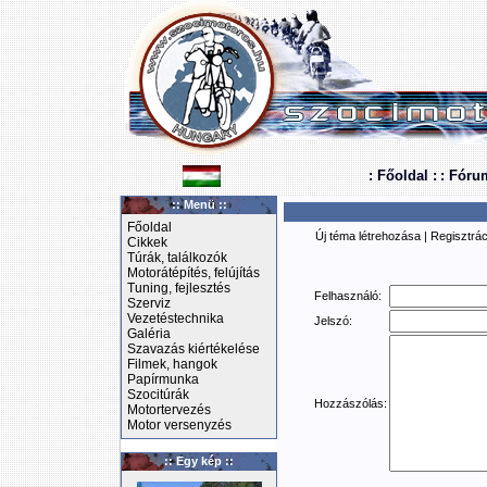
: Főoldal :
: Fóru
:: Menü ::
Főoldal
Új téma létrehozása
|
Regisztrác
Cikkek
Túrák, találkozók
Motorátépítés, felújítás
Tuning, fejlesztés
Felhasználó:
Szerviz
Vezetéstechnika
Jelszó:
Galéria
Szavazás kiértékelése
Filmek, hangok
Papírmunka
Szocitúrák
Hozzászólás:
Motortervezés
Motor versenyzés
:: Egy kép ::