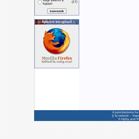
Ideje kivenni a
(17)
fojtást!
:: Ajánlott böngésző ::
A szocimotoros.hu 
||
Írj nekünk
::
Imp
©
HyGy
and Pee