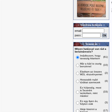
:: Címlista belépés ::
email:
pass:
:: Szavazás ::
Milyen hatással van rád a
benzináresés?
Imádkozom, hogy
(61)
tavaszig kitartson
Már a kád is csurig
(10)
benzinnel
Eladtam az összes
(2)
MOL részvényemet
Hosszabb nyári
(4)
túrákat szervezek
Ez hülyeség, most
is 5ezerért
(33)
tankoltam, mint
máskor
Ez egy ilyen év,
(3)
folyton esik
Ideje kivenni a
(17)
fojtást!