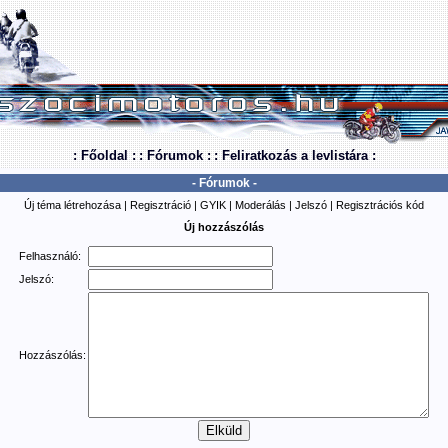
: Főoldal :
: Fórumok :
: Feliratkozás a levlistára :
- Fórumok -
Új téma létrehozása
|
Regisztráció
|
GYIK
|
Moderálás
|
Jelszó
|
Regisztrációs kód
Új hozzászólás
Felhasználó:
Jelszó:
Hozzászólás: