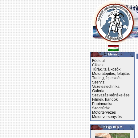
:: Menü ::
Főoldal
Cikkek
Túrák, találkozók
Motorátépítés, felújítás
Tuning, fejlesztés
Szerviz
Vezetéstechnika
Galéria
Szavazás kiértékelése
Filmek, hangok
Papírmunka
Szocitúrák
Motortervezés
Motor versenyzés
:: Egy kép ::