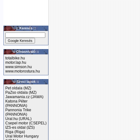
:: Keresés ::
:: Olvasnivaló ::
totalbike.hu
motor.lap.hu
www.simson.hu
www.motorostura.hu
:: Szoci lapok ::
Pet oldala (MZ)
PaZso oldala (MZ)
Jawamania.cz (JAWA)
Katona Péter
(PANNONIA)
Pannonia Trike
(PANNONIA)
Ural.hu (URAL)
Csepel motor (CSEPEL)
IZS-es oldal (IZS)
Riga (Riga)
Ural Motor Hungary