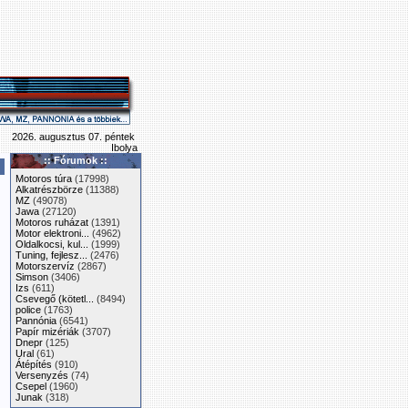
2026. augusztus 07. péntek
Ibolya
:: Fórumok ::
Motoros túra
(17998)
Alkatrészbörze
(11388)
MZ
(49078)
Jawa
(27120)
Motoros ruházat
(1391)
Motor elektroni...
(4962)
Oldalkocsi, kul...
(1999)
Tuning, fejlesz...
(2476)
Motorszervíz
(2867)
Simson
(3406)
Izs
(611)
Csevegő (kötetl...
(8494)
police
(1763)
Pannónia
(6541)
Papír mizériák
(3707)
Dnepr
(125)
Ural
(61)
Átépítés
(910)
Versenyzés
(74)
Csepel
(1960)
Junak
(318)