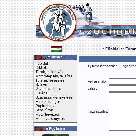
: Főoldal :
: Fóru
:: Menü ::
Főoldal
Új téma létrehozása
|
Regisztrác
Cikkek
Túrák, találkozók
Motorátépítés, felújítás
Tuning, fejlesztés
Felhasználó:
Szerviz
Jelszó:
Vezetéstechnika
Galéria
Szavazás kiértékelése
Filmek, hangok
Papírmunka
Szocitúrák
Hozzászólás:
Motortervezés
Motor versenyzés
:: Egy kép ::