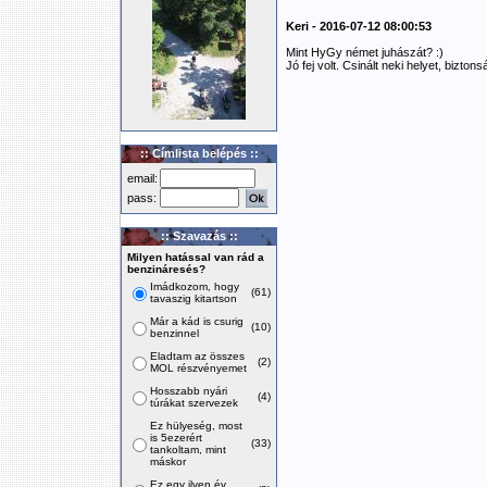
Keri - 2016-07-12 08:00:53
Mint HyGy német juhászát? :)
Jó fej volt. Csinált neki helyet, bizt
:: Címlista belépés ::
email:
pass:
:: Szavazás ::
Milyen hatással van rád a
benzináresés?
Imádkozom, hogy
(61)
tavaszig kitartson
Már a kád is csurig
(10)
benzinnel
Eladtam az összes
(2)
MOL részvényemet
Hosszabb nyári
(4)
túrákat szervezek
Ez hülyeség, most
is 5ezerért
(33)
tankoltam, mint
máskor
Ez egy ilyen év,