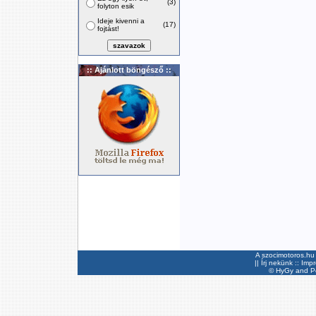
(3)
folyton esik
Ideje kivenni a
(17)
fojtást!
:: Ajánlott böngésző ::
A szocimotoros.hu 
||
Írj nekünk
::
Imp
©
HyGy
and Pee