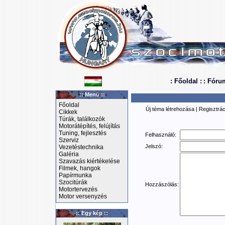
: Főoldal :
: Fóru
:: Menü ::
Főoldal
Új téma létrehozása
|
Regisztrác
Cikkek
Túrák, találkozók
Motorátépítés, felújítás
Tuning, fejlesztés
Felhasználó:
Szerviz
Jelszó:
Vezetéstechnika
Galéria
Szavazás kiértékelése
Filmek, hangok
Papírmunka
Szocitúrák
Hozzászólás:
Motortervezés
Motor versenyzés
:: Egy kép ::