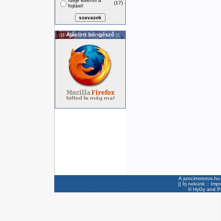
Ideje kivenni a
(17)
fojtást!
:: Ajánlott böngésző ::
A szocimotoros.hu 
||
Írj nekünk
::
Imp
©
HyGy
and Pee