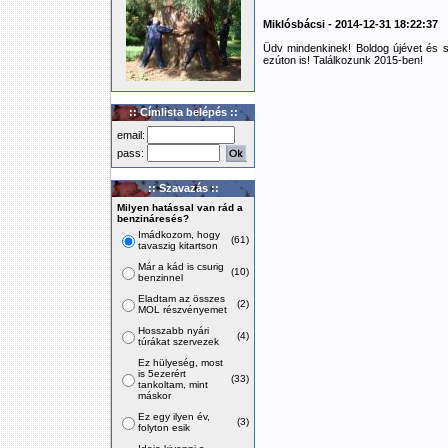
Miklósbácsi - 2014-12-31 18:22:37
Üdv mindenkinek! Boldog újévet és 
ezúton is! Találkozunk 2015-ben!
:: Címlista belépés ::
email:
pass:
:: Szavazás ::
Milyen hatással van rád a
benzináresés?
Imádkozom, hogy
(61)
tavaszig kitartson
Már a kád is csurig
(10)
benzinnel
Eladtam az összes
(2)
MOL részvényemet
Hosszabb nyári
(4)
túrákat szervezek
Ez hülyeség, most
is 5ezerért
(33)
tankoltam, mint
máskor
Ez egy ilyen év,
(3)
folyton esik