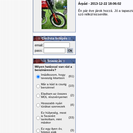
Árpád - 2013-12-22 18:06:02
Én pár éve járok hozzá. Jó a tapaszta
szó nélkül kicserélte.
:: Címlista belépés ::
email:
pass:
:: Szavazás ::
Milyen hatással van rád a
benzináresés?
Imádkozom, hogy
(61)
tavaszig kitartson
Már a kád is csurig
(10)
benzinnel
Eladtam az összes
(2)
MOL részvényemet
Hosszabb nyári
(4)
túrákat szervezek
Ez hülyeség, most
is 5ezerért
(33)
tankoltam, mint
máskor
Ez egy ilyen év,
(3)
folyton esik