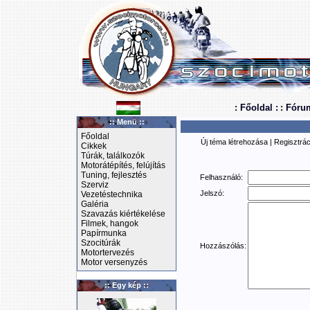
: Főoldal :
: Fóru
:: Menü ::
Főoldal
Új téma létrehozása
|
Regisztrác
Cikkek
Túrák, találkozók
Motorátépítés, felújítás
Tuning, fejlesztés
Felhasználó:
Szerviz
Jelszó:
Vezetéstechnika
Galéria
Szavazás kiértékelése
Filmek, hangok
Papírmunka
Szocitúrák
Hozzászólás:
Motortervezés
Motor versenyzés
:: Egy kép ::