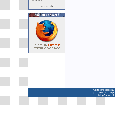
:: Ajánlott böngésző ::
A szocimotoros.hu 
||
Írj nekünk
::
Imp
©
HyGy
and Pee