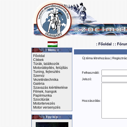
: Főoldal :
: Fóru
:: Menü ::
Főoldal
Új téma létrehozása
|
Regisztrác
Cikkek
Túrák, találkozók
Motorátépítés, felújítás
Tuning, fejlesztés
Felhasználó:
Szerviz
Jelszó:
Vezetéstechnika
Galéria
Szavazás kiértékelése
Filmek, hangok
Papírmunka
Szocitúrák
Hozzászólás:
Motortervezés
Motor versenyzés
:: Egy kép ::