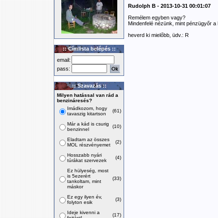
Rudolph B - 2013-10-31 00:01:07
Remélem egyben vagy?
Mindenfelé nézünk, mint pénzügyőr a k
heverd ki mielőbb, üdv.: R
:: Címlista belépés ::
email:
pass:
:: Szavazás ::
Milyen hatással van rád a
benzináresés?
Imádkozom, hogy
(61)
tavaszig kitartson
Már a kád is csurig
(10)
benzinnel
Eladtam az összes
(2)
MOL részvényemet
Hosszabb nyári
(4)
túrákat szervezek
Ez hülyeség, most
is 5ezerért
(33)
tankoltam, mint
máskor
Ez egy ilyen év,
(3)
folyton esik
Ideje kivenni a
(17)
fojtást!