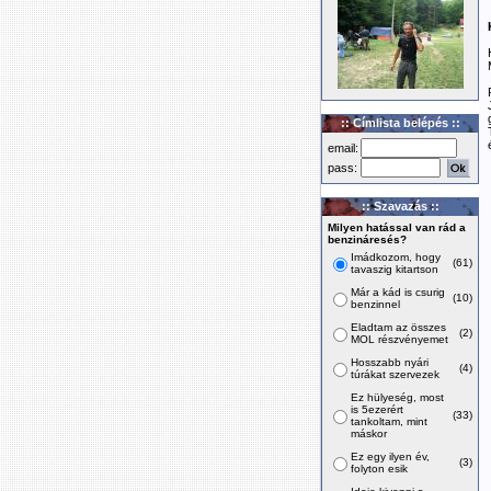
:: Címlista belépés ::
email:
pass:
:: Szavazás ::
Milyen hatással van rád a
benzináresés?
Imádkozom, hogy
(61)
tavaszig kitartson
Már a kád is csurig
(10)
benzinnel
Eladtam az összes
(2)
MOL részvényemet
Hosszabb nyári
(4)
túrákat szervezek
Ez hülyeség, most
is 5ezerért
(33)
tankoltam, mint
máskor
Ez egy ilyen év,
(3)
folyton esik