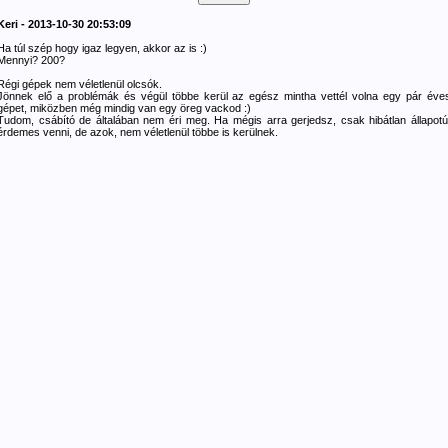
Keri - 2013-10-30 20:53:09
Ha túl szép hogy igaz legyen, akkor az is :)
Mennyi? 200?
Régi gépek nem véletlenül olcsók.
Jönnek elő a problémák és végül többe kerül az egész mintha vettél volna egy pár éve
gépet, miközben még mindig van egy öreg vackod :)
Tudom, csábító de általában nem éri meg. Ha mégis arra gerjedsz, csak hibátlan állapotú
érdemes venni, de azok, nem véletlenül többe is kerülnek.