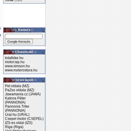
Junak
(318)
s
:: Keresés ::
t
:: Olvasnivaló ::
totalbike.hu
motor.lap.hu
www.simson.hu
www.motorostura.hu
:: Szoci lapok ::
Pet oldala (MZ)
PaZso oldala (MZ)
Jawamania.cz (JAWA)
Katona Péter
(PANNONIA)
Pannonia Trike
(PANNONIA)
Ural.hu (URAL)
Csepel motor (CSEPEL)
IZS-es oldal (IZS)
Riga (Riga)