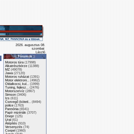
2026. augusztus 08.
szombat
László
:: Fórumok ::
Motoros túra
(17998)
Alkatrészbörze
(11388)
MZ
(49078)
Jawa
(27120)
Motoros ruházat
(1391)
Motor elektroni...
(4962)
Oldalkocsi, kul...
(1999)
Tuning, fejlesz...
(2476)
Motorszervíz
(2867)
Simson
(3406)
Izs
(611)
Csevegő (kötetl...
(8494)
police
(1763)
Pannónia
(6541)
Papír mizériák
(3707)
Dnepr
(125)
Ural
(61)
Átépítés
(910)
Versenyzés
(74)
Csepel
(1960)