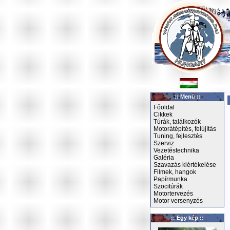
:: Menü ::
Főoldal
Cikkek
Túrák, találkozók
Motorátépítés, felújítás
Tuning, fejlesztés
Szerviz
Vezetéstechnika
Galéria
Szavazás kiértékelése
Filmek, hangok
Papírmunka
Szocitúrák
Motortervezés
Motor versenyzés
:: Egy kép ::