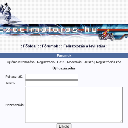
: Főoldal :
: Fórumok :
: Feliratkozás a levlistára :
- Fórumok -
Új téma létrehozása
|
Regisztráció
|
GYIK
|
Moderálás
|
Jelszó
|
Regisztrációs kód
Új hozzászólás
Felhasználó:
Jelszó:
Hozzászólás: