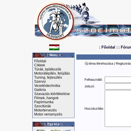
: Főoldal :
: Fóru
:: Menü ::
Főoldal
Új téma létrehozása
|
Regisztrác
Cikkek
Túrák, találkozók
Motorátépítés, felújítás
Tuning, fejlesztés
Felhasználó:
Szerviz
Vezetéstechnika
Jelszó:
Galéria
Szavazás kiértékelése
Filmek, hangok
Papírmunka
Szocitúrák
Hozzászólás:
Motortervezés
Motor versenyzés
:: Egy kép ::