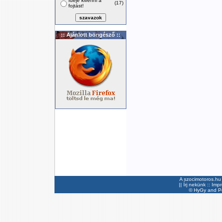
Ideje kivenni a
(17)
fojtást!
:: Ajánlott böngésző ::
A szocimotoros.hu 
||
Írj nekünk
::
Imp
©
HyGy
and Pee