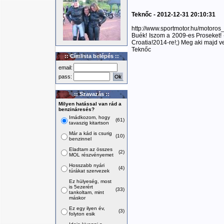
Teknőc - 2012-12-31 20:10:31
http://www.sportmotor.hu/motoro
Buék! Iszom a 2009-es Proseket! -
Croatia!2014-re!;) Meg aki majd ve
Teknőc
:: Címlista belépés ::
email:
pass:
:: Szavazás ::
Milyen hatással van rád a
benzináresés?
Imádkozom, hogy
(61)
tavaszig kitartson
Már a kád is csurig
(10)
benzinnel
Eladtam az összes
(2)
MOL részvényemet
Hosszabb nyári
(4)
túrákat szervezek
Ez hülyeség, most
is 5ezerért
(33)
tankoltam, mint
máskor
Ez egy ilyen év,
(3)
folyton esik