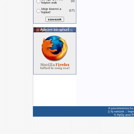
(3)
folyton esik
Ideje kivenni a
(17)
fojtást!
:: Ajánlott böngésző ::
A szocimotoros.hu 
||
Írj nekünk
::
Imp
©
HyGy
and Pee