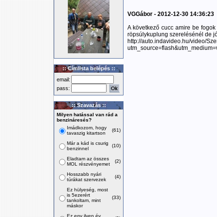
VGGábor - 2012-12-30 14:36:23
A következő cucc amire be fogok r
röpsúlykuplung szerelésénél de jól
http://auto.indavideo.hu/video/
utm_source=flash&utm_medium=
:: Címlista belépés ::
email:
pass:
:: Szavazás ::
Milyen hatással van rád a
benzináresés?
Imádkozom, hogy
(61)
tavaszig kitartson
Már a kád is csurig
(10)
benzinnel
Eladtam az összes
(2)
MOL részvényemet
Hosszabb nyári
(4)
túrákat szervezek
Ez hülyeség, most
is 5ezerért
(33)
tankoltam, mint
máskor
Ez egy ilyen év,