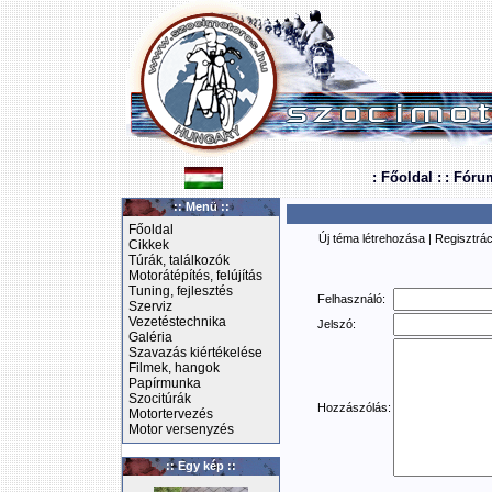
: Főoldal :
: Fóru
:: Menü ::
Főoldal
Új téma létrehozása
|
Regisztrác
Cikkek
Túrák, találkozók
Motorátépítés, felújítás
Tuning, fejlesztés
Felhasználó:
Szerviz
Vezetéstechnika
Jelszó:
Galéria
Szavazás kiértékelése
Filmek, hangok
Papírmunka
Szocitúrák
Hozzászólás:
Motortervezés
Motor versenyzés
:: Egy kép ::