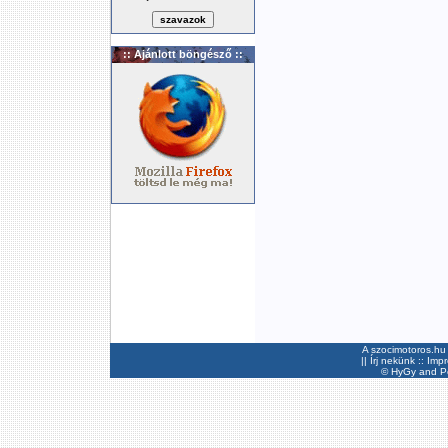
:: Ajánlott böngésző ::
A szocimotoros.hu 
||
Írj nekünk
::
Imp
©
HyGy
and Pee