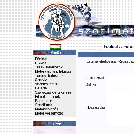
: Főoldal :
: Fóru
:: Menü ::
Főoldal
Új téma létrehozása
|
Regisztrác
Cikkek
Túrák, találkozók
Motorátépítés, felújítás
Tuning, fejlesztés
Felhasználó:
Szerviz
Vezetéstechnika
Jelszó:
Galéria
Szavazás kiértékelése
Filmek, hangok
Papírmunka
Szocitúrák
Hozzászólás:
Motortervezés
Motor versenyzés
:: Egy kép ::