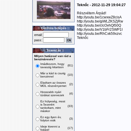
Teknőc - 2012-11-29 19:04:27
Részvétem Árpád!
http://youtu.be/1cwxwZ8cisA
http://youtu.be/giWLZKSZjRw
http://youtu.be/clcOvhQI50Q
:: Címlista belépés ::
http://youtu.be/V1bFr2SWP1I
http://youtu.be/RhCxk59xzvc
email:
Teknőc
pass:
:: Szavazás ::
Milyen hatással van rád a
benzináresés?
Imádkozom, hogy
(61)
tavaszig kitartson
Már a kád is csurig
(10)
benzinnel
Eladtam az összes
(2)
MOL részvényemet
Hosszabb nyári
(4)
túrákat szervezek
Ez hülyeség, most
is 5ezerért
(33)
tankoltam, mint
máskor
Ez egy ilyen év,
(3)
folyton esik
Ideje kivenni a
(17)
fojtást!