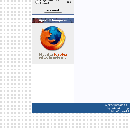
Ideje kivenni a
(17)
fojtást!
:: Ajánlott böngésző ::
A szocimotoros.hu 
||
Írj nekünk
::
Imp
©
HyGy
and Pee