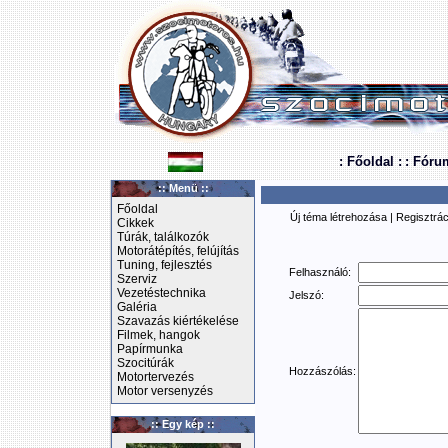
: Főoldal :
: Fóru
:: Menü ::
Főoldal
Új téma létrehozása
|
Regisztrác
Cikkek
Túrák, találkozók
Motorátépítés, felújítás
Tuning, fejlesztés
Felhasználó:
Szerviz
Vezetéstechnika
Jelszó:
Galéria
Szavazás kiértékelése
Filmek, hangok
Papírmunka
Szocitúrák
Hozzászólás:
Motortervezés
Motor versenyzés
:: Egy kép ::