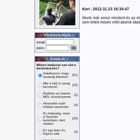
Keri - 2012-11-23 16:34:47
Írtunk már annyi mindent és az elle
sem érted milyen infót akarok átadn
:: Címlista belépés ::
email:
pass:
:: Szavazás ::
Milyen hatással van rád a
benzináresés?
Imádkozom, hogy
(61)
tavaszig kitartson
Már a kád is csurig
(10)
benzinnel
Eladtam az összes
(2)
MOL részvényemet
Hosszabb nyári
(4)
túrákat szervezek
Ez hülyeség, most
is 5ezerért
(33)
tankoltam, mint
máskor
Ez egy ilyen év,
(3)
folyton esik