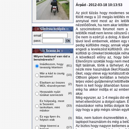
Árpád - 2012-03-18 10:13:53
Az picit túlzás hogy modemes s
fölött megy a 10 megás letöltés 
annyival mint most az én letö
nézelődőnek, ha nem akar letölten
:: Címlista belépés ::
A szocimotoros forumot nem a
letöltők miatt nem lenne célszerű o
email:
De nem is ezért jó a dolog. A távol
pass:
távol levő embernek, ebben egy 
pedig külföldre megy, annak vég
engedi a levelezést külföldről. o
:: Szavazás ::
külföldi ip címeket blokkolják néh
Milyen hatással van rád a
A következő előny az, hogy bérel
benzináresés?
Ellenőrizni szokták hogy nem medi
Imádkozom, hogy
fájlt találnak, törlik a tárhelye
(61)
tavaszig kitartson
nézik mire használjuk őket.Ráadás
őket, vagy eleve egy korlátozott i
Már a kád is csurig
(10)
benzinnel
Otthoni gépen korlátlan a hely(n
teljes videó gyűjteményt letöltheti
Eladtam az összes
(2)
Nem is kell hogy állandóan fusson 
MOL részvényemet
elég ha akkor indítja el az ember
Hosszabb nyári
(4)
akar.
túrákat szervezek
Még egyszer, az 1-4 megás dsl-ekn
Ez hülyeség, most
lehet ellenőrizni a dolgot rajtam.
is 5ezerért
másoláskor néha tréfás dolgok tör
(33)
tankoltam, mint
úgy hogy a gép mégis símán egyik
máskor
Ez egy ilyen év,
Más, nem tudom észrevettétek e, 
(3)
folyton esik
laptopot használom és még a betűk 
Az biztos hogy nagyon kellemes a
Ideje kivenni a
(17)
fojtást!