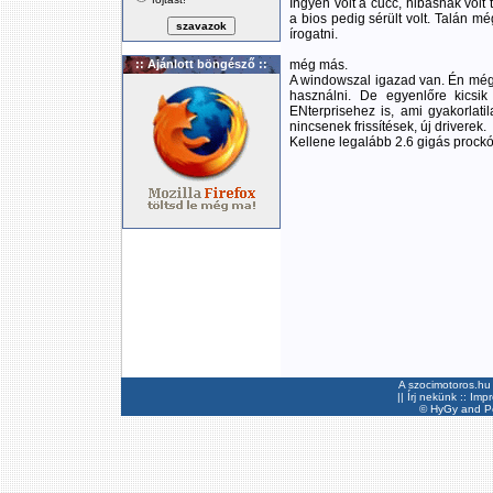
Ingyen volt a cucc, hibásnak volt 
a bios pedig sérült volt. Talán mé
írogatni.
:: Ajánlott böngésző ::
még más.
A windowszal igazad van. Én még
használni. De egyenlőre kicsi
ENterprisehez is, ami gyakorlati
nincsenek frissítések, új driverek.
Kellene legalább 2.6 gigás prockó,
A szocimotoros.hu 
||
Írj nekünk
::
Imp
©
HyGy
and Pee