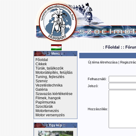
: Főoldal :
: Fóru
:: Menü ::
Főoldal
Új téma létrehozása
|
Regisztrác
Cikkek
Túrák, találkozók
Motorátépítés, felújítás
Tuning, fejlesztés
Felhasználó:
Szerviz
Vezetéstechnika
Jelszó:
Galéria
Szavazás kiértékelése
Filmek, hangok
Papírmunka
Szocitúrák
Hozzászólás:
Motortervezés
Motor versenyzés
:: Egy kép ::