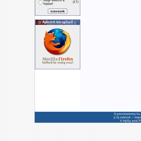
Ideje kivenni a
(17)
fojtást!
:: Ajánlott böngésző ::
A szocimotoros.hu 
||
Írj nekünk
::
Imp
©
HyGy
and Pee