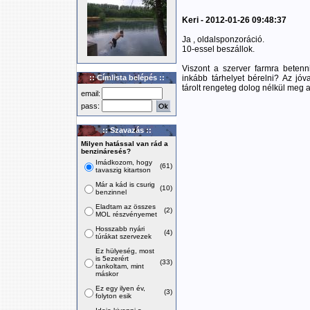
Keri - 2012-01-26 09:48:37
Ja , oldalsponzoráció.
10-essel beszállok.
Viszont a szerver farmra beten
:: Címlista belépés ::
inkább tárhelyet bérelni? Az jó
tárolt rengeteg dolog nélkül meg
email:
pass:
:: Szavazás ::
Milyen hatással van rád a
benzináresés?
Imádkozom, hogy
(61)
tavaszig kitartson
Már a kád is csurig
(10)
benzinnel
Eladtam az összes
(2)
MOL részvényemet
Hosszabb nyári
(4)
túrákat szervezek
Ez hülyeség, most
is 5ezerért
(33)
tankoltam, mint
máskor
Ez egy ilyen év,
(3)
folyton esik