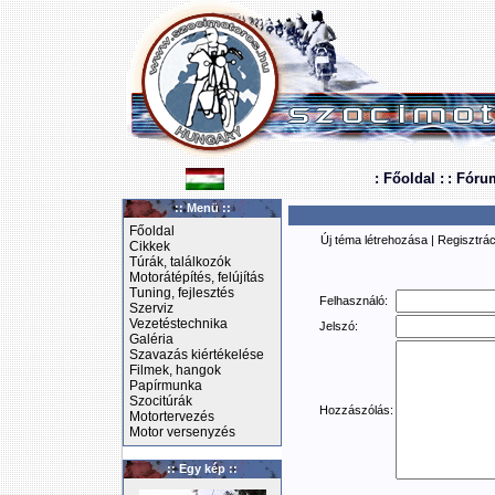
: Főoldal :
: Fóru
:: Menü ::
Főoldal
Új téma létrehozása
|
Regisztrác
Cikkek
Túrák, találkozók
Motorátépítés, felújítás
Tuning, fejlesztés
Felhasználó:
Szerviz
Vezetéstechnika
Jelszó:
Galéria
Szavazás kiértékelése
Filmek, hangok
Papírmunka
Szocitúrák
Hozzászólás:
Motortervezés
Motor versenyzés
:: Egy kép ::