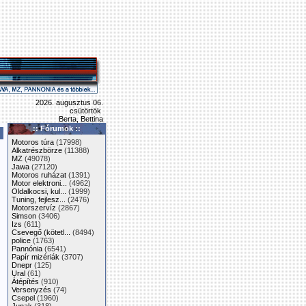
2026. augusztus 06.
csütörtök
Berta, Bettina
:: Fórumok ::
Motoros túra
(17998)
Alkatrészbörze
(11388)
MZ
(49078)
Jawa
(27120)
Motoros ruházat
(1391)
Motor elektroni...
(4962)
Oldalkocsi, kul...
(1999)
Tuning, fejlesz...
(2476)
Motorszervíz
(2867)
Simson
(3406)
Izs
(611)
Csevegő (kötetl...
(8494)
police
(1763)
Pannónia
(6541)
Papír mizériák
(3707)
Dnepr
(125)
Ural
(61)
Átépítés
(910)
Versenyzés
(74)
Csepel
(1960)