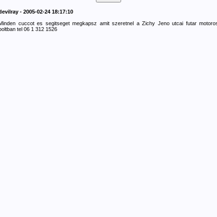
devilray - 2005-02-24 18:17:10
Minden cuccot es segitseget megkapsz amit szeretnel a Zichy Jeno utcai futar motoro
boltban tel 06 1 312 1526