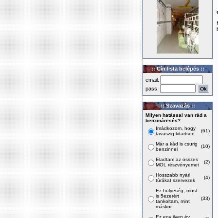
:: Címlista belépés ::
email:
pass:
:: Szavazás ::
Milyen hatással van rád a
benzináresés?
Imádkozom, hogy
(61)
tavaszig kitartson
Már a kád is csurig
(10)
benzinnel
Eladtam az összes
(2)
MOL részvényemet
Hosszabb nyári
(4)
túrákat szervezek
Ez hülyeség, most
is 5ezerért
(33)
tankoltam, mint
máskor
Ez egy ilyen év,