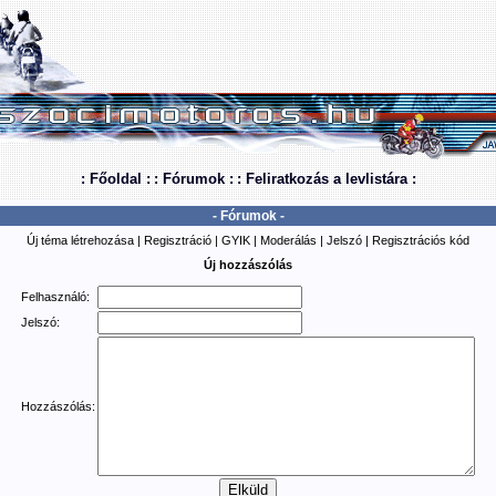
: Főoldal :
: Fórumok :
: Feliratkozás a levlistára :
- Fórumok -
Új téma létrehozása
|
Regisztráció
|
GYIK
|
Moderálás
|
Jelszó
|
Regisztrációs kód
Új hozzászólás
Felhasználó:
Jelszó:
Hozzászólás: