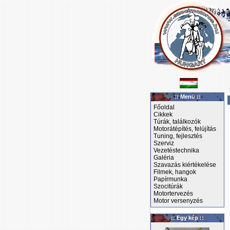
:: Menü ::
Főoldal
Cikkek
Túrák, találkozók
Motorátépítés, felújítás
Tuning, fejlesztés
Szerviz
Vezetéstechnika
Galéria
Szavazás kiértékelése
Filmek, hangok
Papírmunka
Szocitúrák
Motortervezés
Motor versenyzés
:: Egy kép ::