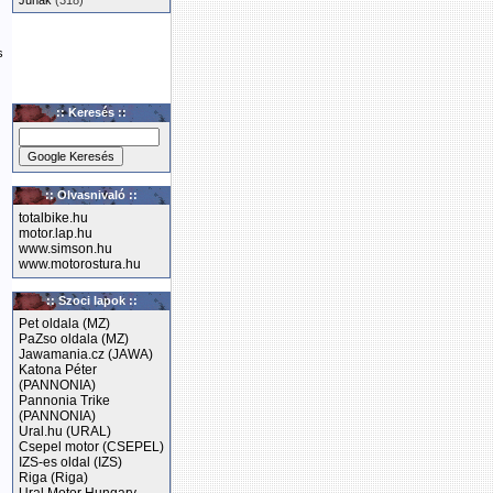
Junak
(318)
s
:: Keresés ::
:: Olvasnivaló ::
totalbike.hu
motor.lap.hu
www.simson.hu
www.motorostura.hu
:: Szoci lapok ::
Pet oldala (MZ)
PaZso oldala (MZ)
Jawamania.cz (JAWA)
Katona Péter
(PANNONIA)
Pannonia Trike
(PANNONIA)
Ural.hu (URAL)
Csepel motor (CSEPEL)
IZS-es oldal (IZS)
Riga (Riga)