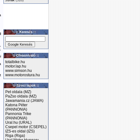
Junak
(318)
a
:: Keresés ::
l
,
,
:: Olvasnivaló ::
i
totalbike.hu
a
motor.lap.hu
www.simson.hu
www.motorostura.hu
t
:: Szoci lapok ::
Pet oldala (MZ)
PaZso oldala (MZ)
Jawamania.cz (JAWA)
Katona Péter
(PANNONIA)
Pannonia Trike
(PANNONIA)
Ural.hu (URAL)
Csepel motor (CSEPEL)
IZS-es oldal (IZS)
Riga (Riga)