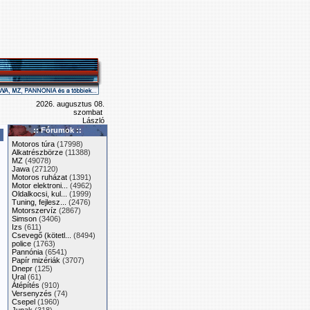
2026. augusztus 08.
szombat
László
:: Fórumok ::
Motoros túra
(17998)
Alkatrészbörze
(11388)
MZ
(49078)
Jawa
(27120)
Motoros ruházat
(1391)
Motor elektroni...
(4962)
Oldalkocsi, kul...
(1999)
Tuning, fejlesz...
(2476)
Motorszervíz
(2867)
Simson
(3406)
Izs
(611)
Csevegő (kötetl...
(8494)
police
(1763)
Pannónia
(6541)
Papír mizériák
(3707)
Dnepr
(125)
Ural
(61)
Átépítés
(910)
Versenyzés
(74)
Csepel
(1960)