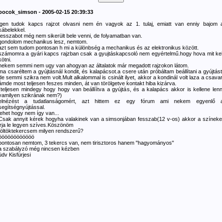
pocok_simson - 2005-02-15 20:39:33
igen tudok kapcs rajzot olvasni nem én vagyok az 1. tulaj, emiatt van enniy bajom 
kábelekkel.
fesszabot még nem sikerült bele venni, de folyamatban van.
gondolom mechanikus lesz, nemtom.
azt sem tudom pontosan h mi a különbség a mechanikus és az elektronikus között.
számomra a gyári kapcs rajzban csak a gyujtáskapcsoló nem egyértelmű.hogy hova mit kel
kötni.
nekem semmi nem ugy van ahogyan az általatok már megadott rajzokon látom.
ma csaréltem a gyújtásnál kondit, és kalapácsot.a csere után próbáltam beállítani a gyújtást
de semmi szikra nem volt.Mult alkalommal is csinált ilyet, akkor a kondinál volt laza a csavar
ámde most teljesen feszes minden, át van törölgetve kontakt hiba kizárva.
(teljesen mindegy hogy hogy van beállíítva a gyújtás, és a kalapács akkor is kellene lenn
vamilyen szikrának nem?)
elnézést a tudatlanságomért, azt hittem ez egy fórum ami nekem egyenlő 
segítségnyújtással.
lehet hogy nem így van...
Csak annyit kérek hogyha valakinek van a simsonjában fesszab(12 v-os) akkor a színeke
irja le legyen szíves.Köszönöm
töltöktekercsem milyen rendszerű?
öööööööööööö
pontosan nemtom, 3 tekercs van, nem tirisztoros hanem "hagyományos"
a szabályzó még nincsen kézben
üdv Kisfürjesi