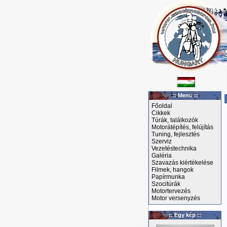
:: Menü ::
Főoldal
Cikkek
Túrák, találkozók
Motorátépítés, felújítás
Tuning, fejlesztés
Szerviz
Vezetéstechnika
Galéria
Szavazás kiértékelése
Filmek, hangok
Papírmunka
Szocitúrák
Motortervezés
Motor versenyzés
:: Egy kép ::