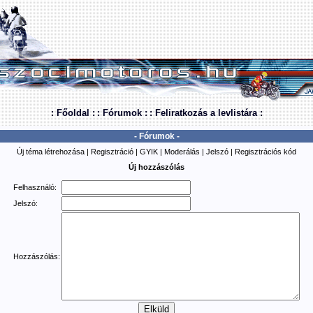
: Főoldal :
: Fórumok :
: Feliratkozás a levlistára :
- Fórumok -
Új téma létrehozása
|
Regisztráció
|
GYIK
|
Moderálás
|
Jelszó
|
Regisztrációs kód
Új hozzászólás
Felhasználó:
Jelszó:
Hozzászólás: