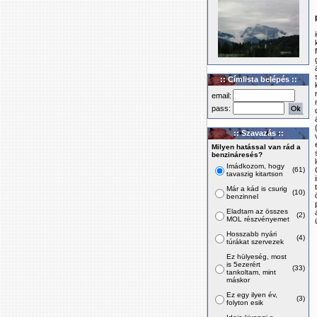
:: Címlista belépés ::
email:
pass:
:: Szavazás ::
Milyen hatással van rád a
benzináresés?
Imádkozom, hogy
(61)
tavaszig kitartson
Már a kád is csurig
(10)
benzinnel
Eladtam az összes
(2)
MOL részvényemet
Hosszabb nyári
(4)
túrákat szervezek
Ez hülyeség, most
is 5ezerért
(33)
tankoltam, mint
máskor
Ez egy ilyen év,
(3)
folyton esik