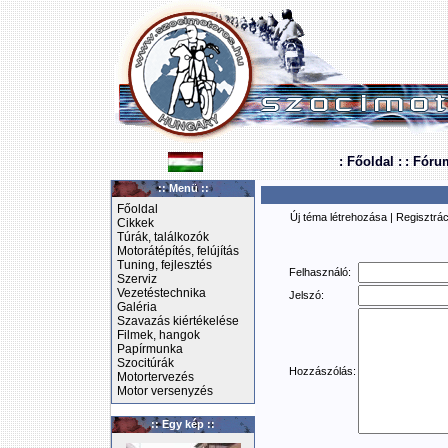
: Főoldal :
: Fóru
:: Menü ::
Főoldal
Új téma létrehozása
|
Regisztrác
Cikkek
Túrák, találkozók
Motorátépítés, felújítás
Tuning, fejlesztés
Felhasználó:
Szerviz
Vezetéstechnika
Jelszó:
Galéria
Szavazás kiértékelése
Filmek, hangok
Papírmunka
Szocitúrák
Hozzászólás:
Motortervezés
Motor versenyzés
:: Egy kép ::