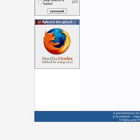
Ideje kivenni a
(17)
fojtást!
:: Ajánlott böngésző ::
A szocimotoros.hu 
||
Írj nekünk
::
Imp
©
HyGy
and Pee