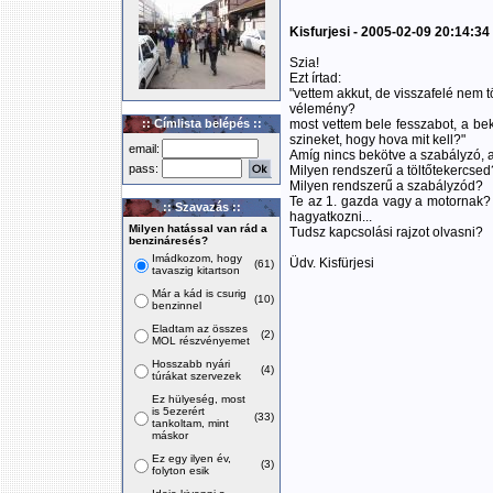
Kisfurjesi - 2005-02-09 20:14:34
Szia!
Ezt írtad:
"vettem akkut, de visszafelé nem t
vélemény?
:: Címlista belépés ::
most vettem bele fesszabot, a bek
szineket, hogy hova mit kell?"
email:
Amíg nincs bekötve a szabályzó, 
pass:
Milyen rendszerű a töltőtekercsed
Milyen rendszerű a szabályzód?
Te az 1. gazda vagy a motornak? 
:: Szavazás ::
hagyatkozni...
Milyen hatással van rád a
Tudsz kapcsolási rajzot olvasni?
benzináresés?
Imádkozom, hogy
Üdv. Kisfürjesi
(61)
tavaszig kitartson
Már a kád is csurig
(10)
benzinnel
Eladtam az összes
(2)
MOL részvényemet
Hosszabb nyári
(4)
túrákat szervezek
Ez hülyeség, most
is 5ezerért
(33)
tankoltam, mint
máskor
Ez egy ilyen év,
(3)
folyton esik