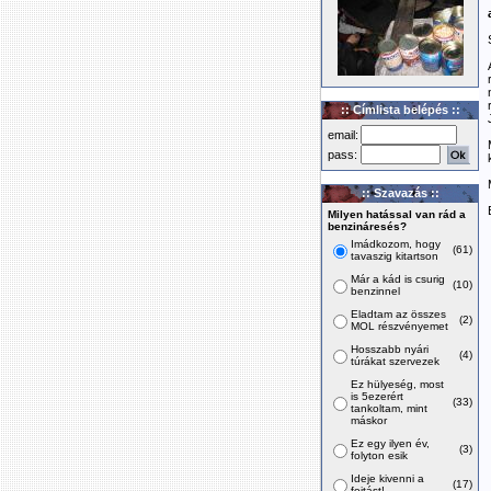
:: Címlista belépés ::
email:
pass:
:: Szavazás ::
Milyen hatással van rád a
benzináresés?
Imádkozom, hogy
(61)
tavaszig kitartson
Már a kád is csurig
(10)
benzinnel
Eladtam az összes
(2)
MOL részvényemet
Hosszabb nyári
(4)
túrákat szervezek
Ez hülyeség, most
is 5ezerért
(33)
tankoltam, mint
máskor
Ez egy ilyen év,
(3)
folyton esik
Ideje kivenni a
(17)
fojtást!