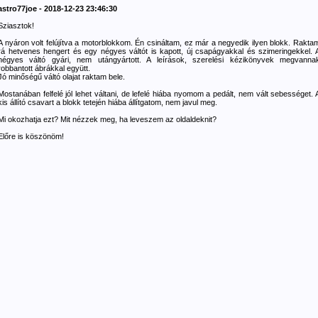
astro77joe - 2018-12-23 23:46:30
Sziasztok!
A nyáron volt felújítva a motorblokkom. Én csináltam, ez már a negyedik ilyen blokk. Rakta
rá hetvenes hengert és egy négyes váltót is kapott, új csapágyakkal és szimeringekkel. 
négyes váltó gyári, nem utángyártott. A leírások, szerelési kézikönyvek megvanna
robbantott ábrákkal együtt.
Jó minőségű váltó olajat raktam bele.
Mostanában felfelé jól lehet váltani, de lefelé hiába nyomom a pedált, nem vált sebességet. 
kis állító csavart a blokk tetején hiába állítgatom, nem javul meg.
Mi okozhatja ezt? Mit nézzek meg, ha leveszem az oldaldeknit?
Előre is köszönöm!