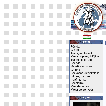
:: Menü ::
Főoldal
Cikkek
Túrák, találkozók
Motorátépítés, felújítás
Tuning, fejlesztés
Szerviz
Vezetéstechnika
Galéria
Szavazás kiértékelése
Filmek, hangok
Papírmunka
Szocitúrák
Motortervezés
Motor versenyzés
:: Egy kép ::