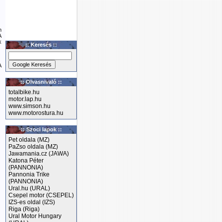
m
A
k
:: Keresés ::
A
:: Olvasnivaló ::
totalbike.hu
motor.lap.hu
www.simson.hu
www.motorostura.hu
:: Szoci lapok ::
Pet oldala (MZ)
PaZso oldala (MZ)
Jawamania.cz (JAWA)
Katona Péter
(PANNONIA)
Pannonia Trike
(PANNONIA)
Ural.hu (URAL)
Csepel motor (CSEPEL)
IZS-es oldal (IZS)
Riga (Riga)
Ural Motor Hungary