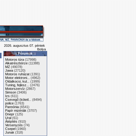
2026. augusztus 07. péntek
Ibolya
:: Fórumok ::
Motoros túra
(17998)
Alkatrészbörze
(11388)
MZ
(49078)
Jawa
(27120)
Motoros ruházat
(1391)
Motor elektroni...
(4962)
Oldalkocsi, kul...
(1999)
Tuning, fejlesz...
(2476)
Motorszervíz
(2867)
Simson
(3406)
Izs
(611)
Csevegő (kötetl...
(8494)
police
(1763)
Pannónia
(6541)
Papír mizériák
(3707)
Dnepr
(125)
Ural
(61)
Átépítés
(910)
Versenyzés
(74)
Csepel
(1960)
Junak
(318)