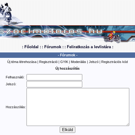
: Főoldal :
: Fórumok :
: Feliratkozás a levlistára :
- Fórumok -
Új téma létrehozása
|
Regisztráció
|
GYIK
|
Moderálás
|
Jelszó
|
Regisztrációs kód
Új hozzászólás
Felhasználó:
Jelszó:
Hozzászólás: