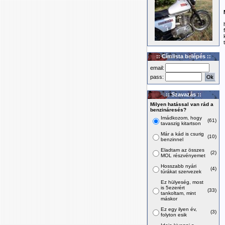
:: Címlista belépés ::
email:
pass:
:: Szavazás ::
Milyen hatással van rád a
benzináresés?
Imádkozom, hogy
(61)
tavaszig kitartson
Már a kád is csurig
(10)
benzinnel
Eladtam az összes
(2)
MOL részvényemet
Hosszabb nyári
(4)
túrákat szervezek
Ez hülyeség, most
is 5ezerért
(33)
tankoltam, mint
máskor
Ez egy ilyen év,
(3)
folyton esik