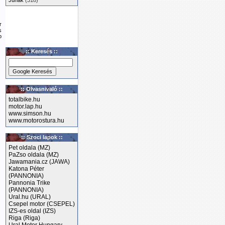
Junak
(318)
r
s
p
:: Keresés ::
:: Olvasnivaló ::
totalbike.hu
motor.lap.hu
www.simson.hu
www.motorostura.hu
:: Szoci lapok ::
Pet oldala (MZ)
PaZso oldala (MZ)
Jawamania.cz (JAWA)
Katona Péter
(PANNONIA)
Pannonia Trike
(PANNONIA)
Ural.hu (URAL)
Csepel motor (CSEPEL)
IZS-es oldal (IZS)
Riga (Riga)