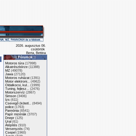
2026. augusztus 06.
csütörtök
Berta, Bettina
:: Fórumok ::
Motoros túra
(17998)
Alkatrészbörze
(11388)
MZ
(49078)
Jawa
(27120)
Motoros ruházat
(1391)
Motor elektroni...
(4962)
Oldalkocsi, kul...
(1999)
Tuning, fejlesz...
(2476)
Motorszervíz
(2867)
Simson
(3406)
Izs
(611)
Csevegő (kötetl...
(8494)
police
(1763)
Pannónia
(6541)
Papír mizériák
(3707)
Dnepr
(125)
Ural
(61)
Átépítés
(910)
Versenyzés
(74)
Csepel
(1960)