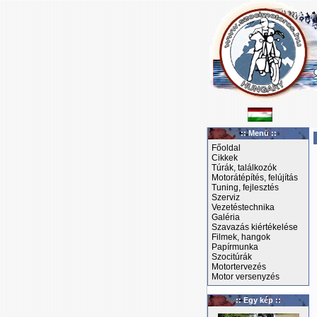
:: Menü ::
Főoldal
Cikkek
Túrák, találkozók
Motorátépítés, felújítás
Tuning, fejlesztés
Szerviz
Vezetéstechnika
Galéria
Szavazás kiértékelése
Filmek, hangok
Papírmunka
Szocitúrák
Motortervezés
Motor versenyzés
:: Egy kép ::