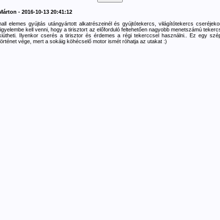
Márton - 2016-10-13 20:41:12
hall elemes gyújtás utángyártott alkatrészeinél és gyújtótekercs, világítótekercs cseréjeko
figyelembe kell venni, hogy a tirisztort az előforduló feltehetően nagyobb menetszámú tekerc
kiütheti. Ilyenkor cserés a tirisztor és érdemes a régi tekerccsel használni.. Ez egy szé
történet vége, mert a sokáig köhécselő motor ismét róhatja az utakat :)