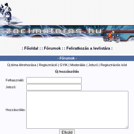
: Főoldal :
: Fórumok :
: Feliratkozás a levlistára :
- Fórumok -
Új téma létrehozása
|
Regisztráció
|
GYIK
|
Moderálás
|
Jelszó
|
Regisztrációs kód
Új hozzászólás
Felhasználó:
Jelszó:
Hozzászólás: