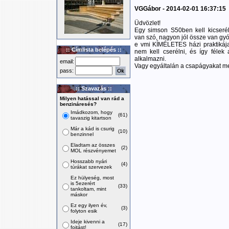
VGGábor - 2014-02-01 16:37:15
Üdvözlet!
Egy simson S50ben kell kicseré
van szó, nagyon jól össze van gy
e vmi KÍMÉLETES házi praktikája
:: Címlista belépés ::
nem kell cserélni, és így féle
alkalmazni.
email:
Vagy egyáltalán a csapágyakat m
pass:
:: Szavazás ::
Milyen hatással van rád a
benzináresés?
Imádkozom, hogy
(61)
tavaszig kitartson
Már a kád is csurig
(10)
benzinnel
Eladtam az összes
(2)
MOL részvényemet
Hosszabb nyári
(4)
túrákat szervezek
Ez hülyeség, most
is 5ezerért
(33)
tankoltam, mint
máskor
Ez egy ilyen év,
(3)
folyton esik
Ideje kivenni a
(17)
fojtást!