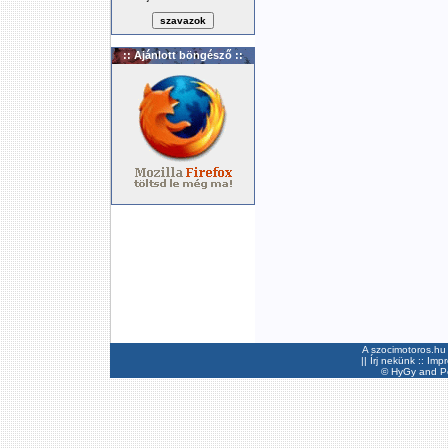
:: Ajánlott böngésző ::
A szocimotoros.hu 
||
Írj nekünk
::
Imp
©
HyGy
and Pee