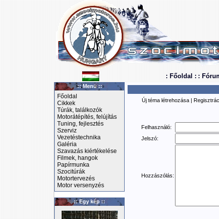
: Főoldal :
: Fóru
:: Menü ::
Főoldal
Új téma létrehozása
|
Regisztrác
Cikkek
Túrák, találkozók
Motorátépítés, felújítás
Tuning, fejlesztés
Felhasználó:
Szerviz
Vezetéstechnika
Jelszó:
Galéria
Szavazás kiértékelése
Filmek, hangok
Papírmunka
Szocitúrák
Hozzászólás:
Motortervezés
Motor versenyzés
:: Egy kép ::