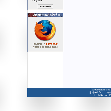
fojtást!
:: Ajánlott böngésző ::
A szocimotoros.hu 
||
Írj nekünk
::
Imp
©
HyGy
and Pee