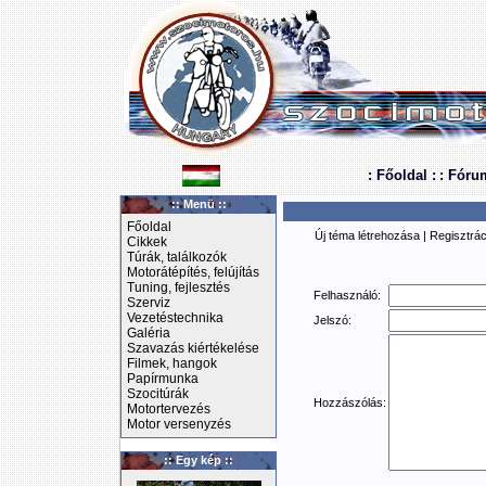
: Főoldal :
: Fóru
:: Menü ::
Főoldal
Új téma létrehozása
|
Regisztrác
Cikkek
Túrák, találkozók
Motorátépítés, felújítás
Tuning, fejlesztés
Felhasználó:
Szerviz
Vezetéstechnika
Jelszó:
Galéria
Szavazás kiértékelése
Filmek, hangok
Papírmunka
Szocitúrák
Hozzászólás:
Motortervezés
Motor versenyzés
:: Egy kép ::