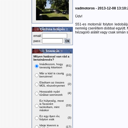
vadmotoros - 2013-12-08 13:10:
Üdv!
S51-es motornál folyton ledobálj
nemrég cseréltem dobbal együtt. M
:: Címlista belépés ::
hézagoló alátét vagy csak simán 
email:
pass:
:: Szavazás ::
Milyen hatással van rád a
benzináresés?
Imádkozom, hogy
(61)
tavaszig kitartson
Már a kád is csurig
(10)
benzinnel
Eladtam az összes
(2)
MOL részvényemet
Hosszabb nyári
(4)
túrákat szervezek
Ez hülyeség, most
is 5ezerért
(33)
tankoltam, mint
máskor
Ez egy ilyen év,
(3)
folyton esik
Ideje kivenni a
(17)