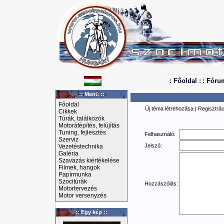
: Főoldal :
: Fóru
:: Menü ::
Főoldal
Új téma létrehozása
|
Regisztrác
Cikkek
Túrák, találkozók
Motorátépítés, felújítás
Tuning, fejlesztés
Felhasználó:
Szerviz
Jelszó:
Vezetéstechnika
Galéria
Szavazás kiértékelése
Filmek, hangok
Papírmunka
Szocitúrák
Hozzászólás:
Motortervezés
Motor versenyzés
:: Egy kép ::