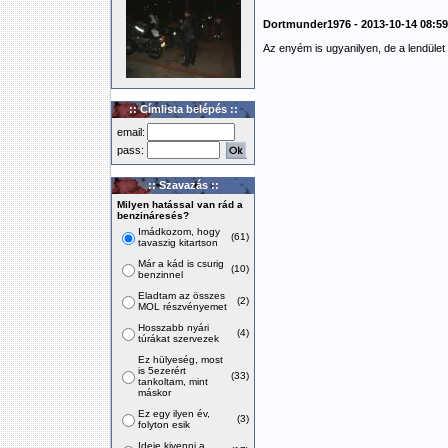
Dortmunder1976 - 2013-10-14 08:59
Az enyém is ugyanilyen, de a lendüle
:: Címlista belépés ::
email:
pass:
:: Szavazás ::
Milyen hatással van rád a
benzináresés?
Imádkozom, hogy
(61)
tavaszig kitartson
Már a kád is csurig
(10)
benzinnel
Eladtam az összes
(2)
MOL részvényemet
Hosszabb nyári
(4)
túrákat szervezek
Ez hülyeség, most
is 5ezerért
(33)
tankoltam, mint
máskor
Ez egy ilyen év,
(3)
folyton esik
Ideje kivenni a