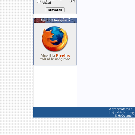
(17)
fojtást!
:: Ajánlott böngésző ::
A szocimotoros.hu 
||
Írj nekünk
::
Imp
©
HyGy
and Pee